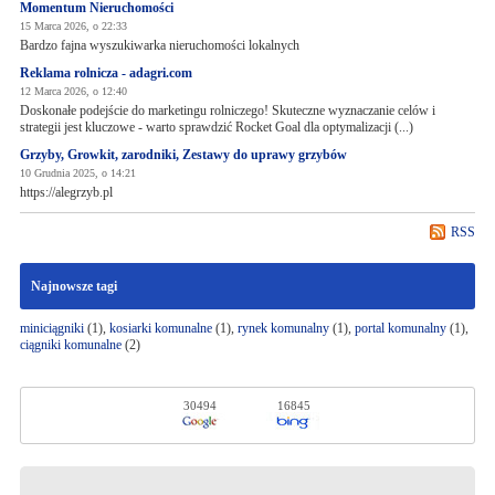
Momentum Nieruchomości
15 Marca 2026, o 22:33
Bardzo fajna wyszukiwarka nieruchomości lokalnych
Reklama rolnicza - adagri.com
12 Marca 2026, o 12:40
Doskonałe podejście do marketingu rolniczego! Skuteczne wyznaczanie celów i
strategii jest kluczowe - warto sprawdzić Rocket Goal dla optymalizacji (...)
Grzyby, Growkit, zarodniki, Zestawy do uprawy grzybów
10 Grudnia 2025, o 14:21
https://alegrzyb.pl
RSS
Najnowsze tagi
miniciągniki
(1),
kosiarki komunalne
(1),
rynek komunalny
(1),
portal komunalny
(1),
ciągniki komunalne
(2)
30494
16845