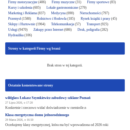
Firmy motoryzacyjne
(406)
Firmy muzyczne
(31)
Firmy sportowe
(83)
Kursy i szkolenia
(605)
Lokale gastronomiczne
(279)
Marketing i Reklama
(837)
Medycyna
(690)
Nieruchomości
(797)
Przemysł
(1580)
Rolnictwo i Hodowla
(185)
Rynek książki i prasy
(45)
Sklepy i Hurtownie
(1964)
Telekomunikacja
(57)
Transport
(925)
Usługi
(9470)
Zakupy przez Internet
(686)
Druk, poligrafia
(282)
Hydraulika
(106)
Strony w kategorii Firmy wg branż
Brak stron w tej kategorii.
Ostatnio komentowane strony
wildglass Łukasz Szymkiewicz zabudowy szklane Poznań
27 Lipca 2026, o 17:20
Konkretnie i rzeczowo widać doświadczenie w rzemiośle.n
Klasa energetyczna domu jednorodzinnego
29 Marca 2026, o 16:50
Oczekujemy klasy energetycznej, która ma być wprowadzona od 2026 roki