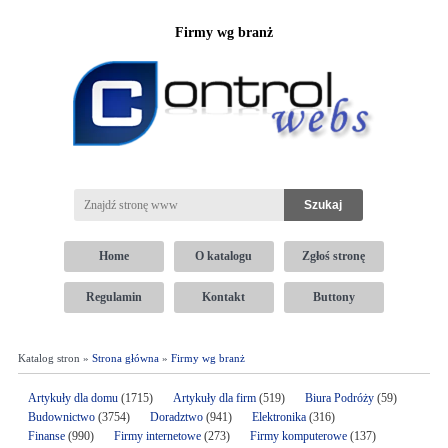
Firmy wg branż
Home
O katalogu
Zgłoś stronę
Regulamin
Kontakt
Buttony
Katalog stron »
Strona główna
»
Firmy wg branż
Artykuły dla domu
(1715)
Artykuły dla firm
(519)
Biura Podróży
(59)
Budownictwo
(3754)
Doradztwo
(941)
Elektronika
(316)
Finanse
(990)
Firmy internetowe
(273)
Firmy komputerowe
(137)