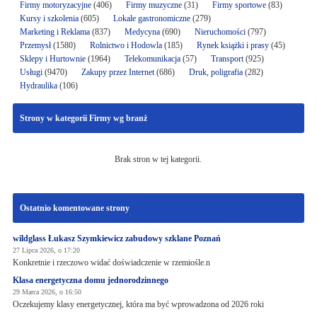
Firmy motoryzacyjne
(406)
Firmy muzyczne
(31)
Firmy sportowe
(83)
Kursy i szkolenia
(605)
Lokale gastronomiczne
(279)
Marketing i Reklama
(837)
Medycyna
(690)
Nieruchomości
(797)
Przemysł
(1580)
Rolnictwo i Hodowla
(185)
Rynek książki i prasy
(45)
Sklepy i Hurtownie
(1964)
Telekomunikacja
(57)
Transport
(925)
Usługi
(9470)
Zakupy przez Internet
(686)
Druk, poligrafia
(282)
Hydraulika
(106)
Strony w kategorii Firmy wg branż
Brak stron w tej kategorii.
Ostatnio komentowane strony
wildglass Łukasz Szymkiewicz zabudowy szklane Poznań
27 Lipca 2026, o 17:20
Konkretnie i rzeczowo widać doświadczenie w rzemiośle.n
Klasa energetyczna domu jednorodzinnego
29 Marca 2026, o 16:50
Oczekujemy klasy energetycznej, która ma być wprowadzona od 2026 roki