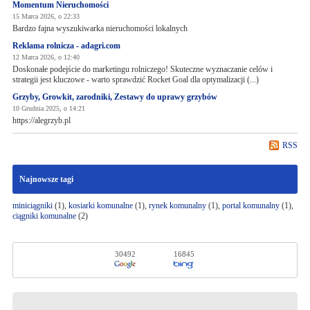
Momentum Nieruchomości
15 Marca 2026, o 22:33
Bardzo fajna wyszukiwarka nieruchomości lokalnych
Reklama rolnicza - adagri.com
12 Marca 2026, o 12:40
Doskonałe podejście do marketingu rolniczego! Skuteczne wyznaczanie celów i
strategii jest kluczowe - warto sprawdzić Rocket Goal dla optymalizacji (...)
Grzyby, Growkit, zarodniki, Zestawy do uprawy grzybów
10 Grudnia 2025, o 14:21
https://alegrzyb.pl
RSS
Najnowsze tagi
miniciągniki
(1),
kosiarki komunalne
(1),
rynek komunalny
(1),
portal komunalny
(1),
ciągniki komunalne
(2)
30492
16845