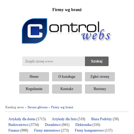
Firmy wg branż
Home
O katalogu
Zgłoś stronę
Regulamin
Kontakt
Buttony
Katalog stron »
Strona główna
»
Firmy wg branż
Artykuły dla domu
(1715)
Artykuły dla firm
(519)
Biura Podróży
(59)
Budownictwo
(3754)
Doradztwo
(941)
Elektronika
(316)
Finanse
(990)
Firmy internetowe
(273)
Firmy komputerowe
(137)