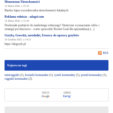
Momentum Nieruchomości
15 Marca 2026, o 22:33
Bardzo fajna wyszukiwarka nieruchomości lokalnych
Reklama rolnicza - adagri.com
12 Marca 2026, o 12:40
Doskonałe podejście do marketingu rolniczego! Skuteczne wyznaczanie celów i
strategii jest kluczowe - warto sprawdzić Rocket Goal dla optymalizacji (...)
Grzyby, Growkit, zarodniki, Zestawy do uprawy grzybów
10 Grudnia 2025, o 14:21
https://alegrzyb.pl
RSS
Najnowsze tagi
miniciągniki
(1),
kosiarki komunalne
(1),
rynek komunalny
(1),
portal komunalny
(1),
ciągniki komunalne
(2)
30515
16845