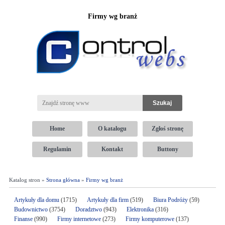
Firmy wg branż
Home
O katalogu
Zgłoś stronę
Regulamin
Kontakt
Buttony
Katalog stron »
Strona główna
»
Firmy wg branż
Artykuły dla domu
(1715)
Artykuły dla firm
(519)
Biura Podróży
(59)
Budownictwo
(3754)
Doradztwo
(943)
Elektronika
(316)
Finanse
(990)
Firmy internetowe
(273)
Firmy komputerowe
(137)