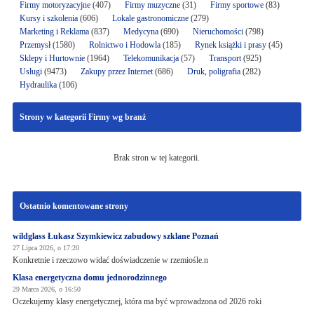
Firmy motoryzacyjne
(407)
Firmy muzyczne
(31)
Firmy sportowe
(83)
Kursy i szkolenia
(606)
Lokale gastronomiczne
(279)
Marketing i Reklama
(837)
Medycyna
(690)
Nieruchomości
(798)
Przemysł
(1580)
Rolnictwo i Hodowla
(185)
Rynek książki i prasy
(45)
Sklepy i Hurtownie
(1964)
Telekomunikacja
(57)
Transport
(925)
Usługi
(9473)
Zakupy przez Internet
(686)
Druk, poligrafia
(282)
Hydraulika
(106)
Strony w kategorii Firmy wg branż
Brak stron w tej kategorii.
Ostatnio komentowane strony
wildglass Łukasz Szymkiewicz zabudowy szklane Poznań
27 Lipca 2026, o 17:20
Konkretnie i rzeczowo widać doświadczenie w rzemiośle.n
Klasa energetyczna domu jednorodzinnego
29 Marca 2026, o 16:50
Oczekujemy klasy energetycznej, która ma być wprowadzona od 2026 roki