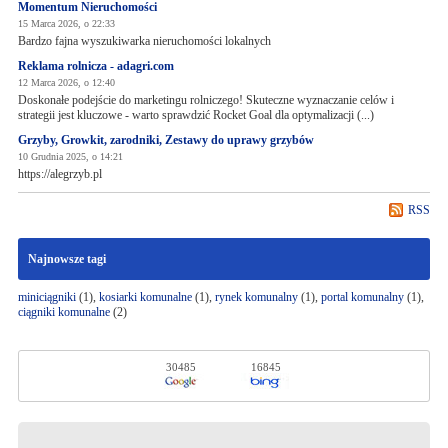
Momentum Nieruchomości
15 Marca 2026, o 22:33
Bardzo fajna wyszukiwarka nieruchomości lokalnych
Reklama rolnicza - adagri.com
12 Marca 2026, o 12:40
Doskonałe podejście do marketingu rolniczego! Skuteczne wyznaczanie celów i
strategii jest kluczowe - warto sprawdzić Rocket Goal dla optymalizacji (...)
Grzyby, Growkit, zarodniki, Zestawy do uprawy grzybów
10 Grudnia 2025, o 14:21
https://alegrzyb.pl
RSS
Najnowsze tagi
miniciągniki
(1),
kosiarki komunalne
(1),
rynek komunalny
(1),
portal komunalny
(1),
ciągniki komunalne
(2)
30485
16845