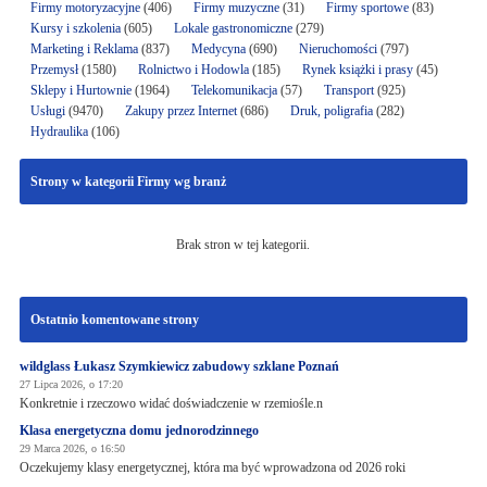
Firmy motoryzacyjne
(406)
Firmy muzyczne
(31)
Firmy sportowe
(83)
Kursy i szkolenia
(605)
Lokale gastronomiczne
(279)
Marketing i Reklama
(837)
Medycyna
(690)
Nieruchomości
(797)
Przemysł
(1580)
Rolnictwo i Hodowla
(185)
Rynek książki i prasy
(45)
Sklepy i Hurtownie
(1964)
Telekomunikacja
(57)
Transport
(925)
Usługi
(9470)
Zakupy przez Internet
(686)
Druk, poligrafia
(282)
Hydraulika
(106)
Strony w kategorii Firmy wg branż
Brak stron w tej kategorii.
Ostatnio komentowane strony
wildglass Łukasz Szymkiewicz zabudowy szklane Poznań
27 Lipca 2026, o 17:20
Konkretnie i rzeczowo widać doświadczenie w rzemiośle.n
Klasa energetyczna domu jednorodzinnego
29 Marca 2026, o 16:50
Oczekujemy klasy energetycznej, która ma być wprowadzona od 2026 roki