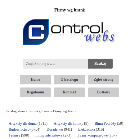
Firmy wg branż
Home
O katalogu
Zgłoś stronę
Regulamin
Kontakt
Buttony
Katalog stron »
Strona główna
»
Firmy wg branż
Artykuły dla domu
(1715)
Artykuły dla firm
(519)
Biura Podróży
(59)
Budownictwo
(3754)
Doradztwo
(941)
Elektronika
(316)
Finanse
(990)
Firmy internetowe
(273)
Firmy komputerowe
(137)