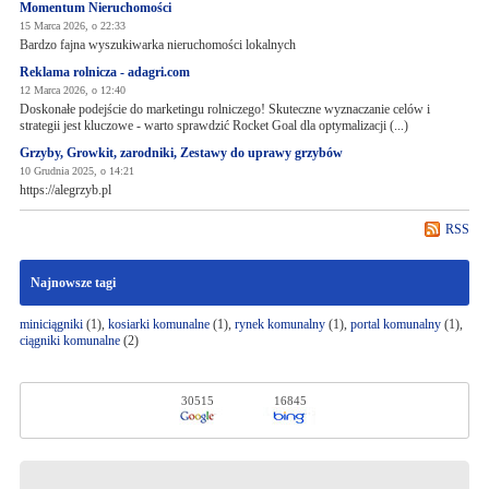
Momentum Nieruchomości
15 Marca 2026, o 22:33
Bardzo fajna wyszukiwarka nieruchomości lokalnych
Reklama rolnicza - adagri.com
12 Marca 2026, o 12:40
Doskonałe podejście do marketingu rolniczego! Skuteczne wyznaczanie celów i
strategii jest kluczowe - warto sprawdzić Rocket Goal dla optymalizacji (...)
Grzyby, Growkit, zarodniki, Zestawy do uprawy grzybów
10 Grudnia 2025, o 14:21
https://alegrzyb.pl
RSS
Najnowsze tagi
miniciągniki
(1),
kosiarki komunalne
(1),
rynek komunalny
(1),
portal komunalny
(1),
ciągniki komunalne
(2)
30515
16845