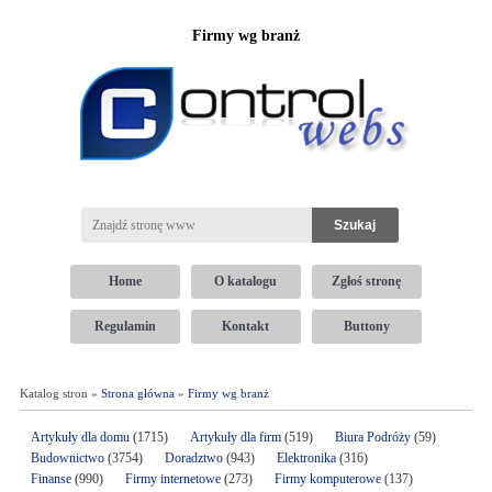
Firmy wg branż
Home
O katalogu
Zgłoś stronę
Regulamin
Kontakt
Buttony
Katalog stron »
Strona główna
»
Firmy wg branż
Artykuły dla domu
(1715)
Artykuły dla firm
(519)
Biura Podróży
(59)
Budownictwo
(3754)
Doradztwo
(943)
Elektronika
(316)
Finanse
(990)
Firmy internetowe
(273)
Firmy komputerowe
(137)