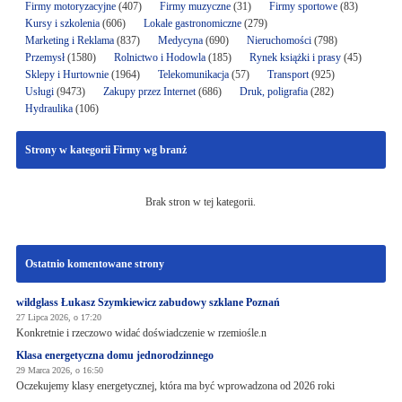
Firmy motoryzacyjne
(407)
Firmy muzyczne
(31)
Firmy sportowe
(83)
Kursy i szkolenia
(606)
Lokale gastronomiczne
(279)
Marketing i Reklama
(837)
Medycyna
(690)
Nieruchomości
(798)
Przemysł
(1580)
Rolnictwo i Hodowla
(185)
Rynek książki i prasy
(45)
Sklepy i Hurtownie
(1964)
Telekomunikacja
(57)
Transport
(925)
Usługi
(9473)
Zakupy przez Internet
(686)
Druk, poligrafia
(282)
Hydraulika
(106)
Strony w kategorii Firmy wg branż
Brak stron w tej kategorii.
Ostatnio komentowane strony
wildglass Łukasz Szymkiewicz zabudowy szklane Poznań
27 Lipca 2026, o 17:20
Konkretnie i rzeczowo widać doświadczenie w rzemiośle.n
Klasa energetyczna domu jednorodzinnego
29 Marca 2026, o 16:50
Oczekujemy klasy energetycznej, która ma być wprowadzona od 2026 roki