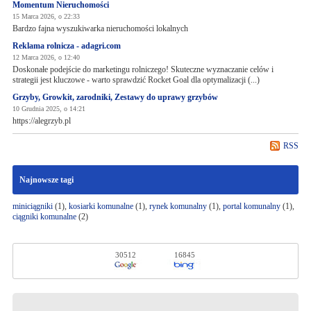
Momentum Nieruchomości
15 Marca 2026, o 22:33
Bardzo fajna wyszukiwarka nieruchomości lokalnych
Reklama rolnicza - adagri.com
12 Marca 2026, o 12:40
Doskonałe podejście do marketingu rolniczego! Skuteczne wyznaczanie celów i
strategii jest kluczowe - warto sprawdzić Rocket Goal dla optymalizacji (...)
Grzyby, Growkit, zarodniki, Zestawy do uprawy grzybów
10 Grudnia 2025, o 14:21
https://alegrzyb.pl
RSS
Najnowsze tagi
miniciągniki
(1),
kosiarki komunalne
(1),
rynek komunalny
(1),
portal komunalny
(1),
ciągniki komunalne
(2)
30512
16845