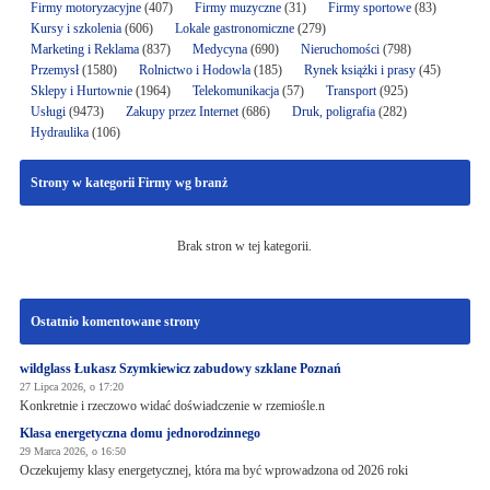
Firmy motoryzacyjne
(407)
Firmy muzyczne
(31)
Firmy sportowe
(83)
Kursy i szkolenia
(606)
Lokale gastronomiczne
(279)
Marketing i Reklama
(837)
Medycyna
(690)
Nieruchomości
(798)
Przemysł
(1580)
Rolnictwo i Hodowla
(185)
Rynek książki i prasy
(45)
Sklepy i Hurtownie
(1964)
Telekomunikacja
(57)
Transport
(925)
Usługi
(9473)
Zakupy przez Internet
(686)
Druk, poligrafia
(282)
Hydraulika
(106)
Strony w kategorii Firmy wg branż
Brak stron w tej kategorii.
Ostatnio komentowane strony
wildglass Łukasz Szymkiewicz zabudowy szklane Poznań
27 Lipca 2026, o 17:20
Konkretnie i rzeczowo widać doświadczenie w rzemiośle.n
Klasa energetyczna domu jednorodzinnego
29 Marca 2026, o 16:50
Oczekujemy klasy energetycznej, która ma być wprowadzona od 2026 roki