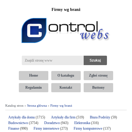
Firmy wg branż
Home
O katalogu
Zgłoś stronę
Regulamin
Kontakt
Buttony
Katalog stron »
Strona główna
»
Firmy wg branż
Artykuły dla domu
(1715)
Artykuły dla firm
(519)
Biura Podróży
(59)
Budownictwo
(3754)
Doradztwo
(943)
Elektronika
(316)
Finanse
(990)
Firmy internetowe
(273)
Firmy komputerowe
(137)