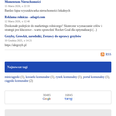
Momentum Nieruchomości
15 Marca 2026, o 22:33
Bardzo fajna wyszukiwarka nieruchomości lokalnych
Reklama rolnicza - adagri.com
12 Marca 2026, o 12:40
Doskonałe podejście do marketingu rolniczego! Skuteczne wyznaczanie celów i
strategii jest kluczowe - warto sprawdzić Rocket Goal dla optymalizacji (...)
Grzyby, Growkit, zarodniki, Zestawy do uprawy grzybów
10 Grudnia 2025, o 14:21
https://alegrzyb.pl
RSS
Najnowsze tagi
miniciągniki
(1),
kosiarki komunalne
(1),
rynek komunalny
(1),
portal komunalny
(1),
ciągniki komunalne
(2)
30485
16845