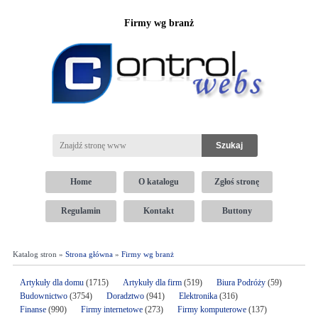
Firmy wg branż
Home
O katalogu
Zgłoś stronę
Regulamin
Kontakt
Buttony
Katalog stron »
Strona główna
»
Firmy wg branż
Artykuły dla domu
(1715)
Artykuły dla firm
(519)
Biura Podróży
(59)
Budownictwo
(3754)
Doradztwo
(941)
Elektronika
(316)
Finanse
(990)
Firmy internetowe
(273)
Firmy komputerowe
(137)