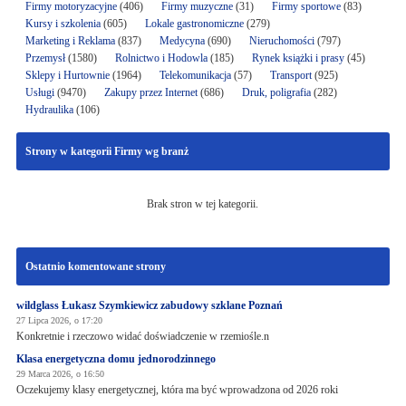
Firmy motoryzacyjne
(406)
Firmy muzyczne
(31)
Firmy sportowe
(83)
Kursy i szkolenia
(605)
Lokale gastronomiczne
(279)
Marketing i Reklama
(837)
Medycyna
(690)
Nieruchomości
(797)
Przemysł
(1580)
Rolnictwo i Hodowla
(185)
Rynek książki i prasy
(45)
Sklepy i Hurtownie
(1964)
Telekomunikacja
(57)
Transport
(925)
Usługi
(9470)
Zakupy przez Internet
(686)
Druk, poligrafia
(282)
Hydraulika
(106)
Strony w kategorii Firmy wg branż
Brak stron w tej kategorii.
Ostatnio komentowane strony
wildglass Łukasz Szymkiewicz zabudowy szklane Poznań
27 Lipca 2026, o 17:20
Konkretnie i rzeczowo widać doświadczenie w rzemiośle.n
Klasa energetyczna domu jednorodzinnego
29 Marca 2026, o 16:50
Oczekujemy klasy energetycznej, która ma być wprowadzona od 2026 roki