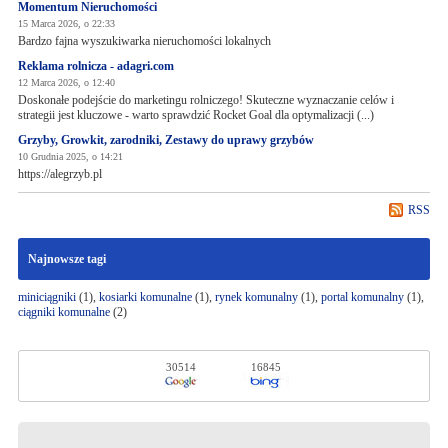
Momentum Nieruchomości
15 Marca 2026, o 22:33
Bardzo fajna wyszukiwarka nieruchomości lokalnych
Reklama rolnicza - adagri.com
12 Marca 2026, o 12:40
Doskonałe podejście do marketingu rolniczego! Skuteczne wyznaczanie celów i
strategii jest kluczowe - warto sprawdzić Rocket Goal dla optymalizacji (...)
Grzyby, Growkit, zarodniki, Zestawy do uprawy grzybów
10 Grudnia 2025, o 14:21
https://alegrzyb.pl
RSS
Najnowsze tagi
miniciągniki
(1),
kosiarki komunalne
(1),
rynek komunalny
(1),
portal komunalny
(1),
ciągniki komunalne
(2)
30514
16845