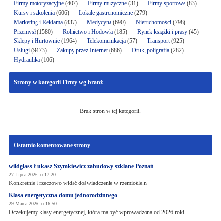
Firmy motoryzacyjne
(407)
Firmy muzyczne
(31)
Firmy sportowe
(83)
Kursy i szkolenia
(606)
Lokale gastronomiczne
(279)
Marketing i Reklama
(837)
Medycyna
(690)
Nieruchomości
(798)
Przemysł
(1580)
Rolnictwo i Hodowla
(185)
Rynek książki i prasy
(45)
Sklepy i Hurtownie
(1964)
Telekomunikacja
(57)
Transport
(925)
Usługi
(9473)
Zakupy przez Internet
(686)
Druk, poligrafia
(282)
Hydraulika
(106)
Strony w kategorii Firmy wg branż
Brak stron w tej kategorii.
Ostatnio komentowane strony
wildglass Łukasz Szymkiewicz zabudowy szklane Poznań
27 Lipca 2026, o 17:20
Konkretnie i rzeczowo widać doświadczenie w rzemiośle.n
Klasa energetyczna domu jednorodzinnego
29 Marca 2026, o 16:50
Oczekujemy klasy energetycznej, która ma być wprowadzona od 2026 roki