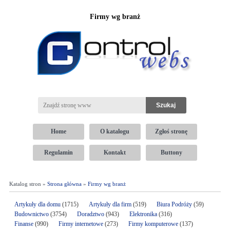
Firmy wg branż
Home
O katalogu
Zgłoś stronę
Regulamin
Kontakt
Buttony
Katalog stron »
Strona główna
»
Firmy wg branż
Artykuły dla domu
(1715)
Artykuły dla firm
(519)
Biura Podróży
(59)
Budownictwo
(3754)
Doradztwo
(943)
Elektronika
(316)
Finanse
(990)
Firmy internetowe
(273)
Firmy komputerowe
(137)