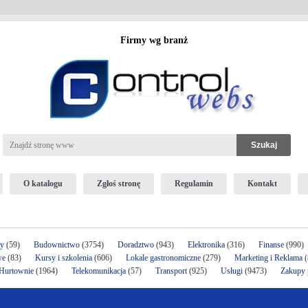
Firmy wg branż
O katalogu
Zgłoś stronę
Regulamin
Kontakt
ży
(59)
Budownictwo
(3754)
Doradztwo
(943)
Elektronika
(316)
Finanse
(990)
we
(83)
Kursy i szkolenia
(606)
Lokale gastronomiczne
(279)
Marketing i Reklama
(
 Hurtownie
(1964)
Telekomunikacja
(57)
Transport
(925)
Usługi
(9473)
Zakupy p