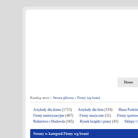
Home
Katalog stron »
Strona główna
»
Firmy wg branż
Artykuły dla domu
(1715)
Artykuły dla firm
(519)
Biura Podró
Firmy motoryzacyjne
(407)
Firmy muzyczne
(31)
Firmy sporto
Rolnictwo i Hodowla
(185)
Rynek książki i prasy
(45)
Sklepy i
Strony w kategorii Firmy wg branż