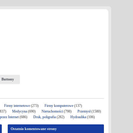
Buttony
Firmy internetowe
(273)
Firmy komputerowe
(137)
837)
Medycyna
(690)
Nieruchomości
(798)
Przemysł
(1580)
rzez Internet
(686)
Druk, poligrafia
(282)
Hydraulika
(106)
Ostatnio komentowane strony