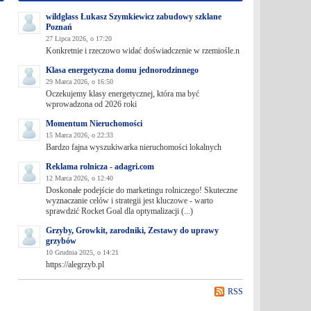
wildglass Łukasz Szymkiewicz zabudowy szklane
Poznań
27 Lipca 2026, o 17:20
Konkretnie i rzeczowo widać doświadczenie w rzemiośle.n
Klasa energetyczna domu jednorodzinnego
29 Marca 2026, o 16:50
Oczekujemy klasy energetycznej, która ma być
wprowadzona od 2026 roki
Momentum Nieruchomości
15 Marca 2026, o 22:33
Bardzo fajna wyszukiwarka nieruchomości lokalnych
Reklama rolnicza - adagri.com
12 Marca 2026, o 12:40
Doskonałe podejście do marketingu rolniczego! Skuteczne
wyznaczanie celów i strategii jest kluczowe - warto
sprawdzić Rocket Goal dla optymalizacji (...)
Grzyby, Growkit, zarodniki, Zestawy do uprawy
grzybów
10 Grudnia 2025, o 14:21
https://alegrzyb.pl
RSS