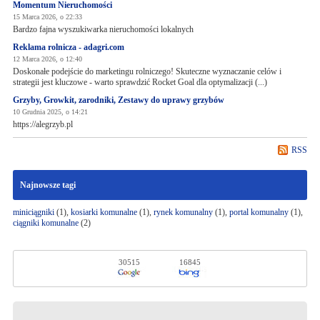
Momentum Nieruchomości
15 Marca 2026, o 22:33
Bardzo fajna wyszukiwarka nieruchomości lokalnych
Reklama rolnicza - adagri.com
12 Marca 2026, o 12:40
Doskonałe podejście do marketingu rolniczego! Skuteczne wyznaczanie celów i
strategii jest kluczowe - warto sprawdzić Rocket Goal dla optymalizacji (...)
Grzyby, Growkit, zarodniki, Zestawy do uprawy grzybów
10 Grudnia 2025, o 14:21
https://alegrzyb.pl
RSS
Najnowsze tagi
miniciągniki
(1),
kosiarki komunalne
(1),
rynek komunalny
(1),
portal komunalny
(1),
ciągniki komunalne
(2)
30515
16845