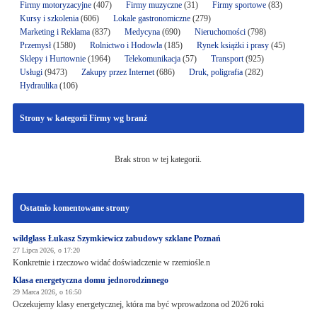
Firmy motoryzacyjne
(407)
Firmy muzyczne
(31)
Firmy sportowe
(83)
Kursy i szkolenia
(606)
Lokale gastronomiczne
(279)
Marketing i Reklama
(837)
Medycyna
(690)
Nieruchomości
(798)
Przemysł
(1580)
Rolnictwo i Hodowla
(185)
Rynek książki i prasy
(45)
Sklepy i Hurtownie
(1964)
Telekomunikacja
(57)
Transport
(925)
Usługi
(9473)
Zakupy przez Internet
(686)
Druk, poligrafia
(282)
Hydraulika
(106)
Strony w kategorii Firmy wg branż
Brak stron w tej kategorii.
Ostatnio komentowane strony
wildglass Łukasz Szymkiewicz zabudowy szklane Poznań
27 Lipca 2026, o 17:20
Konkretnie i rzeczowo widać doświadczenie w rzemiośle.n
Klasa energetyczna domu jednorodzinnego
29 Marca 2026, o 16:50
Oczekujemy klasy energetycznej, która ma być wprowadzona od 2026 roki