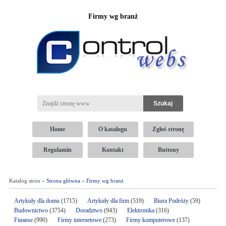
Firmy wg branż
Home
O katalogu
Zgłoś stronę
Regulamin
Kontakt
Buttony
Katalog stron »
Strona główna
»
Firmy wg branż
Artykuły dla domu
(1715)
Artykuły dla firm
(519)
Biura Podróży
(59)
Budownictwo
(3754)
Doradztwo
(943)
Elektronika
(316)
Finanse
(990)
Firmy internetowe
(273)
Firmy komputerowe
(137)