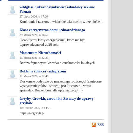
wildglass Łukasz Szymkiewicz zabudowy szklane
Poznań
27 Lipca 2026, o 17:20
Konkretnie i rzeczowo widać doświadczenie w rzemiośle.n
Klasa energetyczna domu jednorodzinnego
29 Marca 2026, o 16:50
Oczekujemy klasy energetycznej, która ma być
wprowadzona od 2026 roki
Momentum Nieruchomości
15 Marca 2026, o 22:33
Bardzo fajna wyszukiwarka nieruchomości lokalnych
Reklama rolnicza - adagri.com
12 Marca 2026, o 12:40
Doskonałe podejście do marketingu rolniczego! Skuteczne
wyznaczanie celów i strategii jest kluczowe - warto
sprawdzić Rocket Goal dla optymalizacji (...)
Grzyby, Growkit, zarodniki, Zestawy do uprawy
grzybów
10 Grudnia 2025, o 14:21
https://alegrzyb.pl
RSS