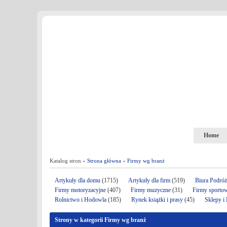
Home
Katalog stron »
Strona główna
»
Firmy wg branż
Artykuły dla domu
(1715)
Artykuły dla firm
(519)
Biura Podró
Firmy motoryzacyjne
(407)
Firmy muzyczne
(31)
Firmy sporto
Rolnictwo i Hodowla
(185)
Rynek książki i prasy
(45)
Sklepy i
Strony w kategorii Firmy wg branż