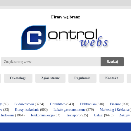
Firmy wg branż
O katalogu
Zgłoś stronę
Regulamin
Kontakt
ży
(59)
Budownictwo
(3754)
Doradztwo
(943)
Elektronika
(316)
Finanse
(990)
we
(83)
Kursy i szkolenia
(606)
Lokale gastronomiczne
(279)
Marketing i Reklama
(
 Hurtownie
(1964)
Telekomunikacja
(57)
Transport
(925)
Usługi
(9473)
Zakupy p