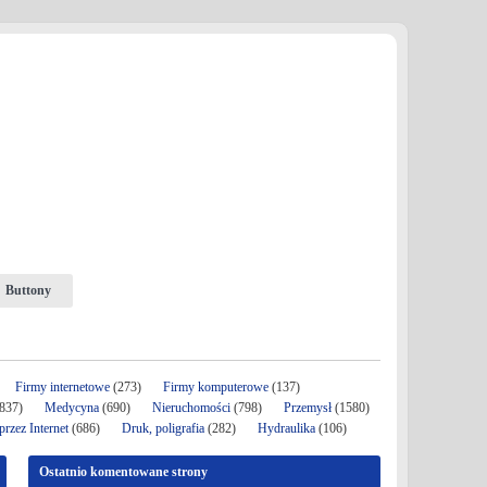
Buttony
Firmy internetowe
(273)
Firmy komputerowe
(137)
837)
Medycyna
(690)
Nieruchomości
(798)
Przemysł
(1580)
rzez Internet
(686)
Druk, poligrafia
(282)
Hydraulika
(106)
Ostatnio komentowane strony