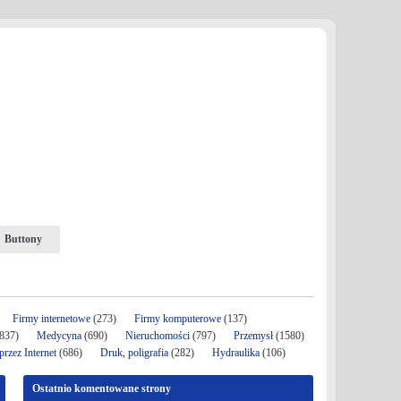
Buttony
Firmy internetowe
(273)
Firmy komputerowe
(137)
837)
Medycyna
(690)
Nieruchomości
(797)
Przemysł
(1580)
rzez Internet
(686)
Druk, poligrafia
(282)
Hydraulika
(106)
Ostatnio komentowane strony