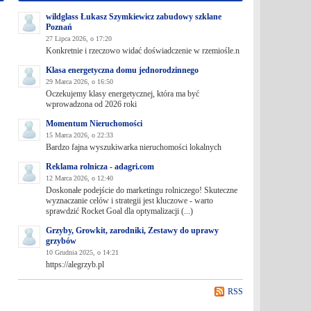
wildglass Łukasz Szymkiewicz zabudowy szklane
Poznań
27 Lipca 2026, o 17:20
Konkretnie i rzeczowo widać doświadczenie w rzemiośle.n
Klasa energetyczna domu jednorodzinnego
29 Marca 2026, o 16:50
Oczekujemy klasy energetycznej, która ma być
wprowadzona od 2026 roki
Momentum Nieruchomości
15 Marca 2026, o 22:33
Bardzo fajna wyszukiwarka nieruchomości lokalnych
Reklama rolnicza - adagri.com
12 Marca 2026, o 12:40
Doskonałe podejście do marketingu rolniczego! Skuteczne
wyznaczanie celów i strategii jest kluczowe - warto
sprawdzić Rocket Goal dla optymalizacji (...)
Grzyby, Growkit, zarodniki, Zestawy do uprawy
grzybów
10 Grudnia 2025, o 14:21
https://alegrzyb.pl
RSS