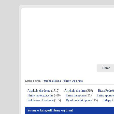
Home
Katalog stron »
Strona główna
»
Firmy wg branż
Artykuły dla domu
(1715)
Artykuły dla firm
(519)
Biura Podró
Firmy motoryzacyjne
(406)
Firmy muzyczne
(31)
Firmy sporto
Rolnictwo i Hodowla
(185)
Rynek książki i prasy
(45)
Sklepy i
Strony w kategorii Firmy wg branż