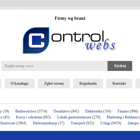
Firmy wg branż
O katalogu
Zgłoś stronę
Regulamin
Kontakt
ży
(59)
Budownictwo
(3754)
Doradztwo
(941)
Elektronika
(316)
Finanse
(990)
we
(83)
Kursy i szkolenia
(605)
Lokale gastronomiczne
(279)
Marketing i Reklama
(
 Hurtownie
(1964)
Telekomunikacja
(57)
Transport
(925)
Usługi
(9470)
Zakupy p