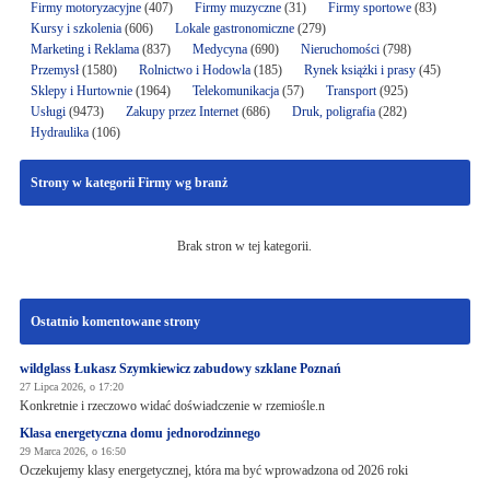
Firmy motoryzacyjne
(407)
Firmy muzyczne
(31)
Firmy sportowe
(83)
Kursy i szkolenia
(606)
Lokale gastronomiczne
(279)
Marketing i Reklama
(837)
Medycyna
(690)
Nieruchomości
(798)
Przemysł
(1580)
Rolnictwo i Hodowla
(185)
Rynek książki i prasy
(45)
Sklepy i Hurtownie
(1964)
Telekomunikacja
(57)
Transport
(925)
Usługi
(9473)
Zakupy przez Internet
(686)
Druk, poligrafia
(282)
Hydraulika
(106)
Strony w kategorii Firmy wg branż
Brak stron w tej kategorii.
Ostatnio komentowane strony
wildglass Łukasz Szymkiewicz zabudowy szklane Poznań
27 Lipca 2026, o 17:20
Konkretnie i rzeczowo widać doświadczenie w rzemiośle.n
Klasa energetyczna domu jednorodzinnego
29 Marca 2026, o 16:50
Oczekujemy klasy energetycznej, która ma być wprowadzona od 2026 roki