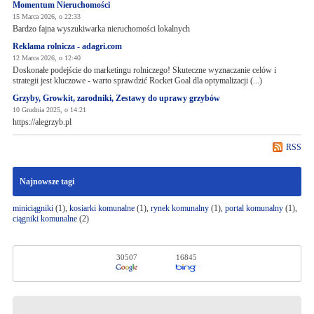
Momentum Nieruchomości
15 Marca 2026, o 22:33
Bardzo fajna wyszukiwarka nieruchomości lokalnych
Reklama rolnicza - adagri.com
12 Marca 2026, o 12:40
Doskonałe podejście do marketingu rolniczego! Skuteczne wyznaczanie celów i
strategii jest kluczowe - warto sprawdzić Rocket Goal dla optymalizacji (...)
Grzyby, Growkit, zarodniki, Zestawy do uprawy grzybów
10 Grudnia 2025, o 14:21
https://alegrzyb.pl
RSS
Najnowsze tagi
miniciągniki
(1),
kosiarki komunalne
(1),
rynek komunalny
(1),
portal komunalny
(1),
ciągniki komunalne
(2)
30507
16845