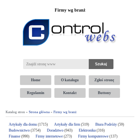
Firmy wg branż
Home
O katalogu
Zgłoś stronę
Regulamin
Kontakt
Buttony
Katalog stron »
Strona główna
»
Firmy wg branż
Artykuły dla domu
(1715)
Artykuły dla firm
(519)
Biura Podróży
(59)
Budownictwo
(3754)
Doradztwo
(943)
Elektronika
(316)
Finanse
(990)
Firmy internetowe
(273)
Firmy komputerowe
(137)