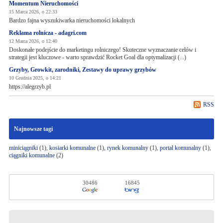
Momentum Nieruchomości
15 Marca 2026, o 22:33
Bardzo fajna wyszukiwarka nieruchomości lokalnych
Reklama rolnicza - adagri.com
12 Marca 2026, o 12:40
Doskonałe podejście do marketingu rolniczego! Skuteczne wyznaczanie celów i
strategii jest kluczowe - warto sprawdzić Rocket Goal dla optymalizacji (...)
Grzyby, Growkit, zarodniki, Zestawy do uprawy grzybów
10 Grudnia 2025, o 14:21
https://alegrzyb.pl
RSS
Najnowsze tagi
miniciągniki
(1),
kosiarki komunalne
(1),
rynek komunalny
(1),
portal komunalny
(1),
ciągniki komunalne
(2)
30486
16845