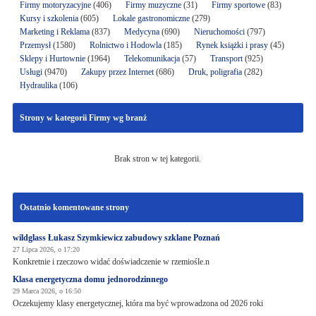
Firmy motoryzacyjne
(406)
Firmy muzyczne
(31)
Firmy sportowe
(83)
Kursy i szkolenia
(605)
Lokale gastronomiczne
(279)
Marketing i Reklama
(837)
Medycyna
(690)
Nieruchomości
(797)
Przemysł
(1580)
Rolnictwo i Hodowla
(185)
Rynek książki i prasy
(45)
Sklepy i Hurtownie
(1964)
Telekomunikacja
(57)
Transport
(925)
Usługi
(9470)
Zakupy przez Internet
(686)
Druk, poligrafia
(282)
Hydraulika
(106)
Strony w kategorii Firmy wg branż
Brak stron w tej kategorii.
Ostatnio komentowane strony
wildglass Łukasz Szymkiewicz zabudowy szklane Poznań
27 Lipca 2026, o 17:20
Konkretnie i rzeczowo widać doświadczenie w rzemiośle.n
Klasa energetyczna domu jednorodzinnego
29 Marca 2026, o 16:50
Oczekujemy klasy energetycznej, która ma być wprowadzona od 2026 roki