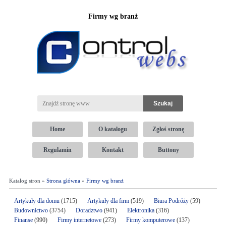
Firmy wg branż
Home
O katalogu
Zgłoś stronę
Regulamin
Kontakt
Buttony
Katalog stron »
Strona główna
»
Firmy wg branż
Artykuły dla domu
(1715)
Artykuły dla firm
(519)
Biura Podróży
(59)
Budownictwo
(3754)
Doradztwo
(941)
Elektronika
(316)
Finanse
(990)
Firmy internetowe
(273)
Firmy komputerowe
(137)