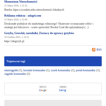
Momentum Nieruchomości
15 Marca 2026, o 22:33
Bardzo fajna wyszukiwarka nieruchomości lokalnych
Reklama rolnicza - adagri.com
12 Marca 2026, o 12:40
Doskonałe podejście do marketingu rolniczego! Skuteczne wyznaczanie celów i
strategii jest kluczowe - warto sprawdzić Rocket Goal dla optymalizacji (...)
Grzyby, Growkit, zarodniki, Zestawy do uprawy grzybów
10 Grudnia 2025, o 14:21
https://alegrzyb.pl
RSS
Najnowsze tagi
miniciągniki
(1),
kosiarki komunalne
(1),
rynek komunalny
(1),
portal komunalny
(1),
ciągniki komunalne
(2)
30515
16845