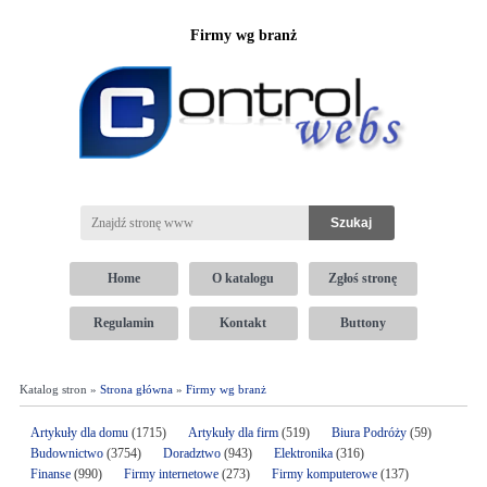
Firmy wg branż
Home
O katalogu
Zgłoś stronę
Regulamin
Kontakt
Buttony
Katalog stron »
Strona główna
»
Firmy wg branż
Artykuły dla domu
(1715)
Artykuły dla firm
(519)
Biura Podróży
(59)
Budownictwo
(3754)
Doradztwo
(943)
Elektronika
(316)
Finanse
(990)
Firmy internetowe
(273)
Firmy komputerowe
(137)