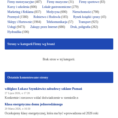
Firmy motoryzacyjne
(407)
Firmy muzyczne
(31)
Firmy sportowe
(83)
Kursy i szkolenia
(606)
Lokale gastronomiczne
(279)
Marketing i Reklama
(837)
Medycyna
(690)
Nieruchomości
(798)
Przemysł
(1580)
Rolnictwo i Hodowla
(185)
Rynek książki i prasy
(45)
Sklepy i Hurtownie
(1964)
Telekomunikacja
(57)
Transport
(925)
Usługi
(9473)
Zakupy przez Internet
(686)
Druk, poligrafia
(282)
Hydraulika
(106)
Strony w kategorii Firmy wg branż
Brak stron w tej kategorii.
Ostatnio komentowane strony
wildglass Łukasz Szymkiewicz zabudowy szklane Poznań
27 Lipca 2026, o 17:20
Konkretnie i rzeczowo widać doświadczenie w rzemiośle.n
Klasa energetyczna domu jednorodzinnego
29 Marca 2026, o 16:50
Oczekujemy klasy energetycznej, która ma być wprowadzona od 2026 roki