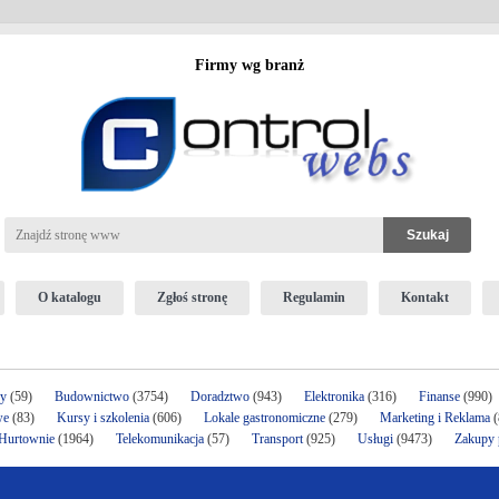
Firmy wg branż
O katalogu
Zgłoś stronę
Regulamin
Kontakt
ży
(59)
Budownictwo
(3754)
Doradztwo
(943)
Elektronika
(316)
Finanse
(990)
we
(83)
Kursy i szkolenia
(606)
Lokale gastronomiczne
(279)
Marketing i Reklama
(
 Hurtownie
(1964)
Telekomunikacja
(57)
Transport
(925)
Usługi
(9473)
Zakupy p