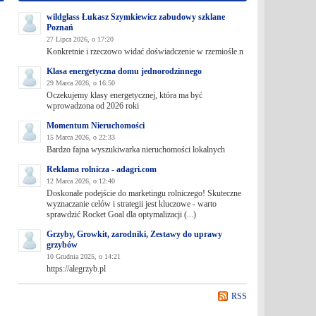
wildglass Łukasz Szymkiewicz zabudowy szklane
Poznań
27 Lipca 2026, o 17:20
Konkretnie i rzeczowo widać doświadczenie w rzemiośle.n
Klasa energetyczna domu jednorodzinnego
29 Marca 2026, o 16:50
Oczekujemy klasy energetycznej, która ma być
wprowadzona od 2026 roki
Momentum Nieruchomości
15 Marca 2026, o 22:33
Bardzo fajna wyszukiwarka nieruchomości lokalnych
Reklama rolnicza - adagri.com
12 Marca 2026, o 12:40
Doskonałe podejście do marketingu rolniczego! Skuteczne
wyznaczanie celów i strategii jest kluczowe - warto
sprawdzić Rocket Goal dla optymalizacji (...)
Grzyby, Growkit, zarodniki, Zestawy do uprawy
grzybów
10 Grudnia 2025, o 14:21
https://alegrzyb.pl
RSS