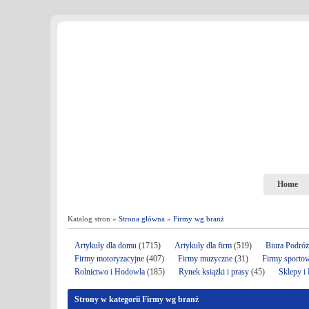
Home
Katalog stron »
Strona główna
»
Firmy wg branż
Artykuły dla domu
(1715)
Artykuły dla firm
(519)
Biura Podró
Firmy motoryzacyjne
(407)
Firmy muzyczne
(31)
Firmy sporto
Rolnictwo i Hodowla
(185)
Rynek książki i prasy
(45)
Sklepy i
Strony w kategorii Firmy wg branż