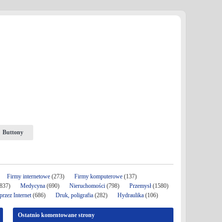
Buttony
Firmy internetowe
(273)
Firmy komputerowe
(137)
837)
Medycyna
(690)
Nieruchomości
(798)
Przemysł
(1580)
rzez Internet
(686)
Druk, poligrafia
(282)
Hydraulika
(106)
Ostatnio komentowane strony