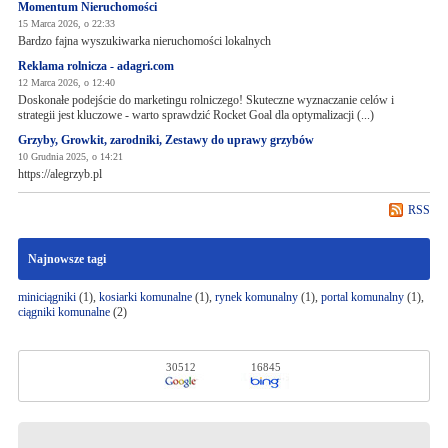
Momentum Nieruchomości
15 Marca 2026, o 22:33
Bardzo fajna wyszukiwarka nieruchomości lokalnych
Reklama rolnicza - adagri.com
12 Marca 2026, o 12:40
Doskonałe podejście do marketingu rolniczego! Skuteczne wyznaczanie celów i
strategii jest kluczowe - warto sprawdzić Rocket Goal dla optymalizacji (...)
Grzyby, Growkit, zarodniki, Zestawy do uprawy grzybów
10 Grudnia 2025, o 14:21
https://alegrzyb.pl
RSS
Najnowsze tagi
miniciągniki
(1),
kosiarki komunalne
(1),
rynek komunalny
(1),
portal komunalny
(1),
ciągniki komunalne
(2)
30512
16845