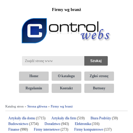
Firmy wg branż
Home
O katalogu
Zgłoś stronę
Regulamin
Kontakt
Buttony
Katalog stron »
Strona główna
»
Firmy wg branż
Artykuły dla domu
(1715)
Artykuły dla firm
(519)
Biura Podróży
(59)
Budownictwo
(3754)
Doradztwo
(943)
Elektronika
(316)
Finanse
(990)
Firmy internetowe
(273)
Firmy komputerowe
(137)