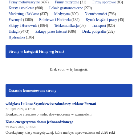
Firmy motoryzacyjne
(407)
Firmy muzyczne
(31)
Firmy sportowe
(83)
Kursy i szkolenia
(606)
Lokale gastronomiczne
(279)
Marketing i Reklama
(837)
Medycyna
(690)
Nieruchomości
(798)
Przemysł
(1580)
Rolnictwo i Hodowla
(185)
Rynek książki i prasy
(45)
Sklepy i Hurtownie
(1964)
Telekomunikacja
(57)
Transport
(925)
Usługi
(9473)
Zakupy przez Internet
(686)
Druk, poligrafia
(282)
Hydraulika
(106)
Strony w kategorii Firmy wg branż
Brak stron w tej kategorii.
Ostatnio komentowane strony
wildglass Łukasz Szymkiewicz zabudowy szklane Poznań
27 Lipca 2026, o 17:20
Konkretnie i rzeczowo widać doświadczenie w rzemiośle.n
Klasa energetyczna domu jednorodzinnego
29 Marca 2026, o 16:50
Oczekujemy klasy energetycznej, która ma być wprowadzona od 2026 roki