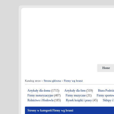
Home
Katalog stron »
Strona główna
»
Firmy wg branż
Artykuły dla domu
(1715)
Artykuły dla firm
(519)
Biura Podró
Firmy motoryzacyjne
(407)
Firmy muzyczne
(31)
Firmy sporto
Rolnictwo i Hodowla
(185)
Rynek książki i prasy
(45)
Sklepy i
Strony w kategorii Firmy wg branż