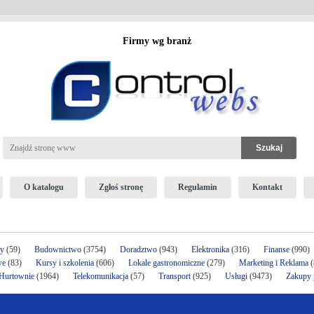
Firmy wg branż
O katalogu
Zgłoś stronę
Regulamin
Kontakt
ży
(59)
Budownictwo
(3754)
Doradztwo
(943)
Elektronika
(316)
Finanse
(990)
we
(83)
Kursy i szkolenia
(606)
Lokale gastronomiczne
(279)
Marketing i Reklama
(
 Hurtownie
(1964)
Telekomunikacja
(57)
Transport
(925)
Usługi
(9473)
Zakupy p