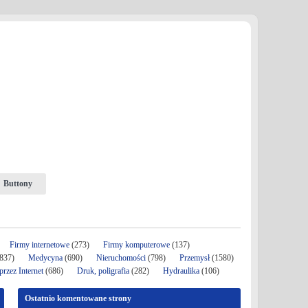
Buttony
Firmy internetowe
(273)
Firmy komputerowe
(137)
837)
Medycyna
(690)
Nieruchomości
(798)
Przemysł
(1580)
rzez Internet
(686)
Druk, poligrafia
(282)
Hydraulika
(106)
Ostatnio komentowane strony