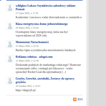
wildglass Łukasz Szymkiewicz zabudowy szklane
Poznań
27 Lipca 2026, o 17:20
Konkretnie i rzeczowo widać doświadczenie w rzemiośle.n
Klasa energetyczna domu jednorodzinnego
29 Marca 2026, o 16:50
Oczekujemy klasy energetycznej, która ma być
wprowadzona od 2026 roki
Momentum Nieruchomości
15 Marca 2026, o 22:33
Bardzo fajna wyszukiwarka nieruchomości lokalnych
Reklama rolnicza - adagri.com
12 Marca 2026, o 12:40
Doskonałe podejście do marketingu rolniczego! Skuteczne
wyznaczanie celów i strategii jest kluczowe - warto
sprawdzić Rocket Goal dla optymalizacji (...)
Grzyby, Growkit, zarodniki, Zestawy do uprawy
grzybów
10 Grudnia 2025, o 14:21
https://alegrzyb.pl
RSS