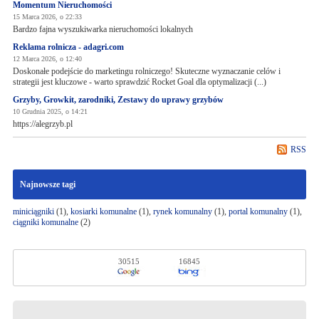
Momentum Nieruchomości
15 Marca 2026, o 22:33
Bardzo fajna wyszukiwarka nieruchomości lokalnych
Reklama rolnicza - adagri.com
12 Marca 2026, o 12:40
Doskonałe podejście do marketingu rolniczego! Skuteczne wyznaczanie celów i
strategii jest kluczowe - warto sprawdzić Rocket Goal dla optymalizacji (...)
Grzyby, Growkit, zarodniki, Zestawy do uprawy grzybów
10 Grudnia 2025, o 14:21
https://alegrzyb.pl
RSS
Najnowsze tagi
miniciągniki
(1),
kosiarki komunalne
(1),
rynek komunalny
(1),
portal komunalny
(1),
ciągniki komunalne
(2)
30515
16845