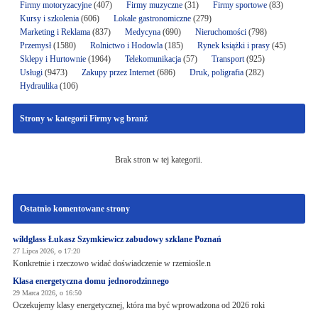
Firmy motoryzacyjne
(407)
Firmy muzyczne
(31)
Firmy sportowe
(83)
Kursy i szkolenia
(606)
Lokale gastronomiczne
(279)
Marketing i Reklama
(837)
Medycyna
(690)
Nieruchomości
(798)
Przemysł
(1580)
Rolnictwo i Hodowla
(185)
Rynek książki i prasy
(45)
Sklepy i Hurtownie
(1964)
Telekomunikacja
(57)
Transport
(925)
Usługi
(9473)
Zakupy przez Internet
(686)
Druk, poligrafia
(282)
Hydraulika
(106)
Strony w kategorii Firmy wg branż
Brak stron w tej kategorii.
Ostatnio komentowane strony
wildglass Łukasz Szymkiewicz zabudowy szklane Poznań
27 Lipca 2026, o 17:20
Konkretnie i rzeczowo widać doświadczenie w rzemiośle.n
Klasa energetyczna domu jednorodzinnego
29 Marca 2026, o 16:50
Oczekujemy klasy energetycznej, która ma być wprowadzona od 2026 roki