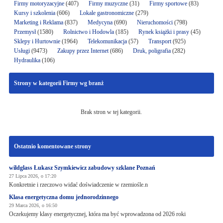
Firmy motoryzacyjne
(407)
Firmy muzyczne
(31)
Firmy sportowe
(83)
Kursy i szkolenia
(606)
Lokale gastronomiczne
(279)
Marketing i Reklama
(837)
Medycyna
(690)
Nieruchomości
(798)
Przemysł
(1580)
Rolnictwo i Hodowla
(185)
Rynek książki i prasy
(45)
Sklepy i Hurtownie
(1964)
Telekomunikacja
(57)
Transport
(925)
Usługi
(9473)
Zakupy przez Internet
(686)
Druk, poligrafia
(282)
Hydraulika
(106)
Strony w kategorii Firmy wg branż
Brak stron w tej kategorii.
Ostatnio komentowane strony
wildglass Łukasz Szymkiewicz zabudowy szklane Poznań
27 Lipca 2026, o 17:20
Konkretnie i rzeczowo widać doświadczenie w rzemiośle.n
Klasa energetyczna domu jednorodzinnego
29 Marca 2026, o 16:50
Oczekujemy klasy energetycznej, która ma być wprowadzona od 2026 roki