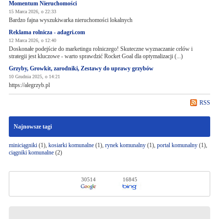
Momentum Nieruchomości
15 Marca 2026, o 22:33
Bardzo fajna wyszukiwarka nieruchomości lokalnych
Reklama rolnicza - adagri.com
12 Marca 2026, o 12:40
Doskonałe podejście do marketingu rolniczego! Skuteczne wyznaczanie celów i
strategii jest kluczowe - warto sprawdzić Rocket Goal dla optymalizacji (...)
Grzyby, Growkit, zarodniki, Zestawy do uprawy grzybów
10 Grudnia 2025, o 14:21
https://alegrzyb.pl
RSS
Najnowsze tagi
miniciągniki
(1),
kosiarki komunalne
(1),
rynek komunalny
(1),
portal komunalny
(1),
ciągniki komunalne
(2)
30514
16845