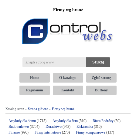
Firmy wg branż
Home
O katalogu
Zgłoś stronę
Regulamin
Kontakt
Buttony
Katalog stron »
Strona główna
»
Firmy wg branż
Artykuły dla domu
(1715)
Artykuły dla firm
(519)
Biura Podróży
(59)
Budownictwo
(3754)
Doradztwo
(943)
Elektronika
(316)
Finanse
(990)
Firmy internetowe
(273)
Firmy komputerowe
(137)