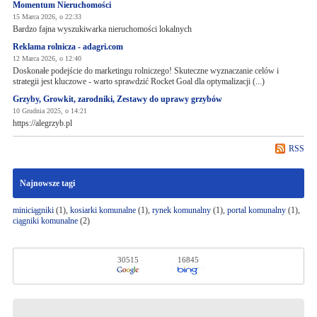
Momentum Nieruchomości
15 Marca 2026, o 22:33
Bardzo fajna wyszukiwarka nieruchomości lokalnych
Reklama rolnicza - adagri.com
12 Marca 2026, o 12:40
Doskonałe podejście do marketingu rolniczego! Skuteczne wyznaczanie celów i
strategii jest kluczowe - warto sprawdzić Rocket Goal dla optymalizacji (...)
Grzyby, Growkit, zarodniki, Zestawy do uprawy grzybów
10 Grudnia 2025, o 14:21
https://alegrzyb.pl
RSS
Najnowsze tagi
miniciągniki
(1),
kosiarki komunalne
(1),
rynek komunalny
(1),
portal komunalny
(1),
ciągniki komunalne
(2)
30515
16845