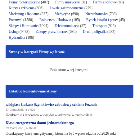
Firmy motoryzacyjne
(407)
Firmy muzyczne
(31)
Firmy sportowe
(83)
Kursy i szkolenia
(606)
Lokale gastronomiczne
(279)
Marketing i Reklama
(837)
Medycyna
(690)
Nieruchomości
(798)
Przemysł
(1580)
Rolnictwo i Hodowla
(185)
Rynek książki i prasy
(45)
Sklepy i Hurtownie
(1964)
Telekomunikacja
(57)
Transport
(925)
Usługi
(9473)
Zakupy przez Internet
(686)
Druk, poligrafia
(282)
Hydraulika
(106)
Strony w kategorii Firmy wg branż
Brak stron w tej kategorii.
Ostatnio komentowane strony
wildglass Łukasz Szymkiewicz zabudowy szklane Poznań
27 Lipca 2026, o 17:20
Konkretnie i rzeczowo widać doświadczenie w rzemiośle.n
Klasa energetyczna domu jednorodzinnego
29 Marca 2026, o 16:50
Oczekujemy klasy energetycznej, która ma być wprowadzona od 2026 roki