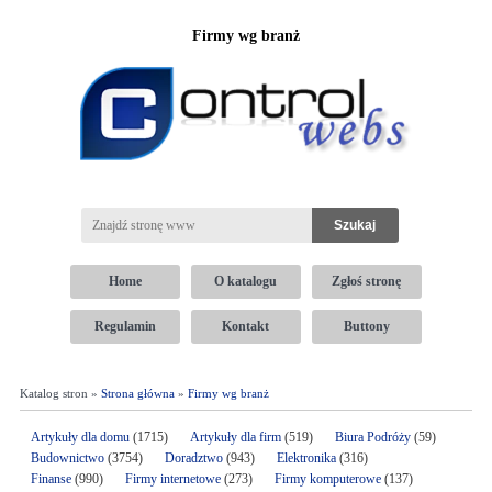
Firmy wg branż
Home
O katalogu
Zgłoś stronę
Regulamin
Kontakt
Buttony
Katalog stron »
Strona główna
»
Firmy wg branż
Artykuły dla domu
(1715)
Artykuły dla firm
(519)
Biura Podróży
(59)
Budownictwo
(3754)
Doradztwo
(943)
Elektronika
(316)
Finanse
(990)
Firmy internetowe
(273)
Firmy komputerowe
(137)