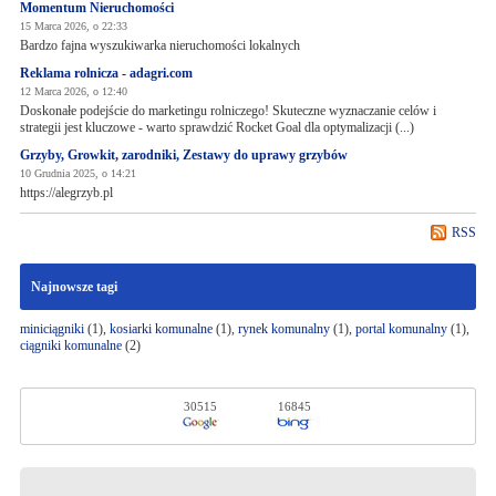
Momentum Nieruchomości
15 Marca 2026, o 22:33
Bardzo fajna wyszukiwarka nieruchomości lokalnych
Reklama rolnicza - adagri.com
12 Marca 2026, o 12:40
Doskonałe podejście do marketingu rolniczego! Skuteczne wyznaczanie celów i
strategii jest kluczowe - warto sprawdzić Rocket Goal dla optymalizacji (...)
Grzyby, Growkit, zarodniki, Zestawy do uprawy grzybów
10 Grudnia 2025, o 14:21
https://alegrzyb.pl
RSS
Najnowsze tagi
miniciągniki
(1),
kosiarki komunalne
(1),
rynek komunalny
(1),
portal komunalny
(1),
ciągniki komunalne
(2)
30515
16845