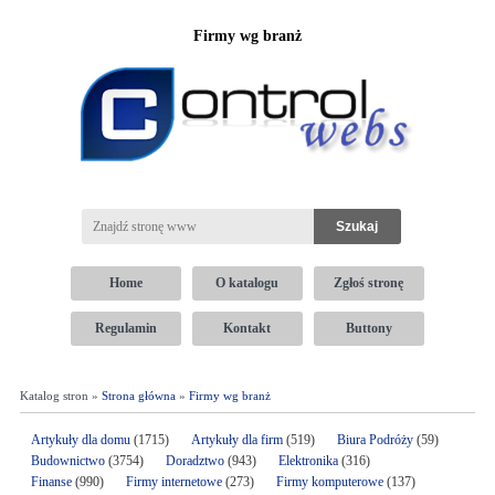
Firmy wg branż
Home
O katalogu
Zgłoś stronę
Regulamin
Kontakt
Buttony
Katalog stron »
Strona główna
»
Firmy wg branż
Artykuły dla domu
(1715)
Artykuły dla firm
(519)
Biura Podróży
(59)
Budownictwo
(3754)
Doradztwo
(943)
Elektronika
(316)
Finanse
(990)
Firmy internetowe
(273)
Firmy komputerowe
(137)