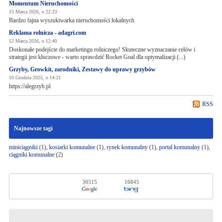
Momentum Nieruchomości
15 Marca 2026, o 22:33
Bardzo fajna wyszukiwarka nieruchomości lokalnych
Reklama rolnicza - adagri.com
12 Marca 2026, o 12:40
Doskonałe podejście do marketingu rolniczego! Skuteczne wyznaczanie celów i
strategii jest kluczowe - warto sprawdzić Rocket Goal dla optymalizacji (...)
Grzyby, Growkit, zarodniki, Zestawy do uprawy grzybów
10 Grudnia 2025, o 14:21
https://alegrzyb.pl
RSS
Najnowsze tagi
miniciągniki
(1),
kosiarki komunalne
(1),
rynek komunalny
(1),
portal komunalny
(1),
ciągniki komunalne
(2)
30515
16845