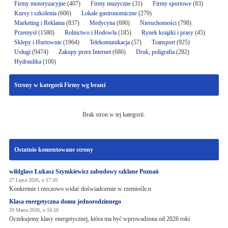
Firmy motoryzacyjne
(407)
Firmy muzyczne
(31)
Firmy sportowe
(83)
Kursy i szkolenia
(606)
Lokale gastronomiczne
(279)
Marketing i Reklama
(837)
Medycyna
(690)
Nieruchomości
(798)
Przemysł
(1580)
Rolnictwo i Hodowla
(185)
Rynek książki i prasy
(45)
Sklepy i Hurtownie
(1964)
Telekomunikacja
(57)
Transport
(925)
Usługi
(9474)
Zakupy przez Internet
(686)
Druk, poligrafia
(282)
Hydraulika
(106)
Strony w kategorii Firmy wg branż
Brak stron w tej kategorii.
Ostatnio komentowane strony
wildglass Łukasz Szymkiewicz zabudowy szklane Poznań
27 Lipca 2026, o 17:20
Konkretnie i rzeczowo widać doświadczenie w rzemiośle.n
Klasa energetyczna domu jednorodzinnego
29 Marca 2026, o 16:50
Oczekujemy klasy energetycznej, która ma być wprowadzona od 2026 roki