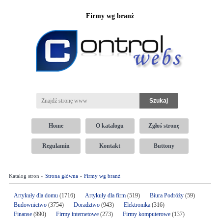
Firmy wg branż
Home
O katalogu
Zgłoś stronę
Regulamin
Kontakt
Buttony
Katalog stron »
Strona główna
»
Firmy wg branż
Artykuły dla domu
(1716)
Artykuły dla firm
(519)
Biura Podróży
(59)
Budownictwo
(3754)
Doradztwo
(943)
Elektronika
(316)
Finanse
(990)
Firmy internetowe
(273)
Firmy komputerowe
(137)