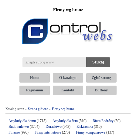
Firmy wg branż
Home
O katalogu
Zgłoś stronę
Regulamin
Kontakt
Buttony
Katalog stron »
Strona główna
»
Firmy wg branż
Artykuły dla domu
(1715)
Artykuły dla firm
(519)
Biura Podróży
(59)
Budownictwo
(3754)
Doradztwo
(943)
Elektronika
(316)
Finanse
(990)
Firmy internetowe
(273)
Firmy komputerowe
(137)