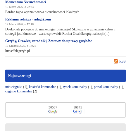
Momentum Nieruchomości
15 Marca 2026, o 22:33
Bardzo fajna wyszukiwarka nieruchomości lokalnych
Reklama rolnicza - adagri.com
12 Marca 2026, o 12:40
Doskonałe podejście do marketingu rolniczego! Skuteczne wyznaczanie celów i
strategii jest kluczowe - warto sprawdzić Rocket Goal dla optymalizacji (...)
Grzyby, Growkit, zarodniki, Zestawy do uprawy grzybów
10 Grudnia 2025, o 14:21
https://alegrzyb.pl
RSS
Najnowsze tagi
miniciągniki
(1),
kosiarki komunalne
(1),
rynek komunalny
(1),
portal komunalny
(1),
ciągniki komunalne
(2)
30507
16845