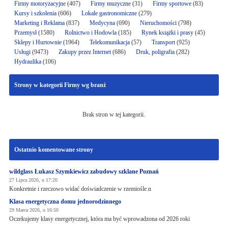
Firmy motoryzacyjne
(407)
Firmy muzyczne
(31)
Firmy sportowe
(83)
Kursy i szkolenia
(606)
Lokale gastronomiczne
(279)
Marketing i Reklama
(837)
Medycyna
(690)
Nieruchomości
(798)
Przemysł
(1580)
Rolnictwo i Hodowla
(185)
Rynek książki i prasy
(45)
Sklepy i Hurtownie
(1964)
Telekomunikacja
(57)
Transport
(925)
Usługi
(9473)
Zakupy przez Internet
(686)
Druk, poligrafia
(282)
Hydraulika
(106)
Strony w kategorii Firmy wg branż
Brak stron w tej kategorii.
Ostatnio komentowane strony
wildglass Łukasz Szymkiewicz zabudowy szklane Poznań
27 Lipca 2026, o 17:20
Konkretnie i rzeczowo widać doświadczenie w rzemiośle.n
Klasa energetyczna domu jednorodzinnego
29 Marca 2026, o 16:50
Oczekujemy klasy energetycznej, która ma być wprowadzona od 2026 roki