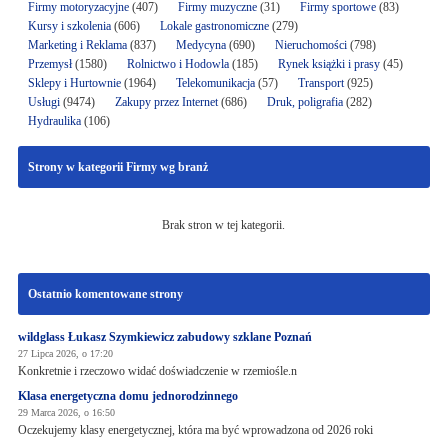
Firmy motoryzacyjne
(407)
Firmy muzyczne
(31)
Firmy sportowe
(83)
Kursy i szkolenia
(606)
Lokale gastronomiczne
(279)
Marketing i Reklama
(837)
Medycyna
(690)
Nieruchomości
(798)
Przemysł
(1580)
Rolnictwo i Hodowla
(185)
Rynek książki i prasy
(45)
Sklepy i Hurtownie
(1964)
Telekomunikacja
(57)
Transport
(925)
Usługi
(9474)
Zakupy przez Internet
(686)
Druk, poligrafia
(282)
Hydraulika
(106)
Strony w kategorii Firmy wg branż
Brak stron w tej kategorii.
Ostatnio komentowane strony
wildglass Łukasz Szymkiewicz zabudowy szklane Poznań
27 Lipca 2026, o 17:20
Konkretnie i rzeczowo widać doświadczenie w rzemiośle.n
Klasa energetyczna domu jednorodzinnego
29 Marca 2026, o 16:50
Oczekujemy klasy energetycznej, która ma być wprowadzona od 2026 roki