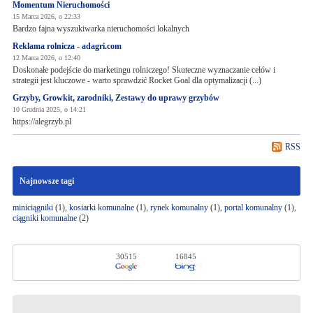
Momentum Nieruchomości
15 Marca 2026, o 22:33
Bardzo fajna wyszukiwarka nieruchomości lokalnych
Reklama rolnicza - adagri.com
12 Marca 2026, o 12:40
Doskonałe podejście do marketingu rolniczego! Skuteczne wyznaczanie celów i
strategii jest kluczowe - warto sprawdzić Rocket Goal dla optymalizacji (...)
Grzyby, Growkit, zarodniki, Zestawy do uprawy grzybów
10 Grudnia 2025, o 14:21
https://alegrzyb.pl
RSS
Najnowsze tagi
miniciągniki
(1),
kosiarki komunalne
(1),
rynek komunalny
(1),
portal komunalny
(1),
ciągniki komunalne
(2)
30515
16845