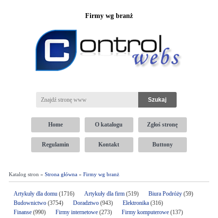
Firmy wg branż
Home
O katalogu
Zgłoś stronę
Regulamin
Kontakt
Buttony
Katalog stron »
Strona główna
»
Firmy wg branż
Artykuły dla domu
(1716)
Artykuły dla firm
(519)
Biura Podróży
(59)
Budownictwo
(3754)
Doradztwo
(943)
Elektronika
(316)
Finanse
(990)
Firmy internetowe
(273)
Firmy komputerowe
(137)