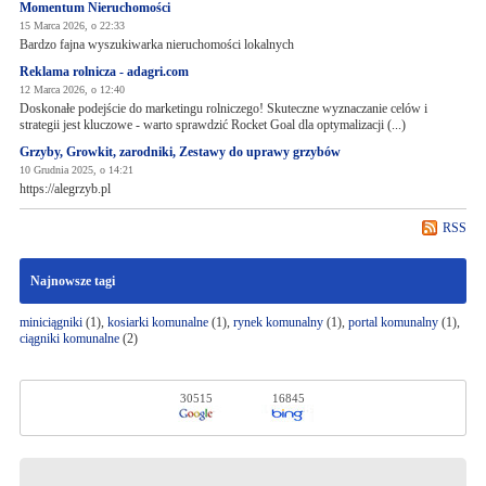
Momentum Nieruchomości
15 Marca 2026, o 22:33
Bardzo fajna wyszukiwarka nieruchomości lokalnych
Reklama rolnicza - adagri.com
12 Marca 2026, o 12:40
Doskonałe podejście do marketingu rolniczego! Skuteczne wyznaczanie celów i
strategii jest kluczowe - warto sprawdzić Rocket Goal dla optymalizacji (...)
Grzyby, Growkit, zarodniki, Zestawy do uprawy grzybów
10 Grudnia 2025, o 14:21
https://alegrzyb.pl
RSS
Najnowsze tagi
miniciągniki
(1),
kosiarki komunalne
(1),
rynek komunalny
(1),
portal komunalny
(1),
ciągniki komunalne
(2)
30515
16845