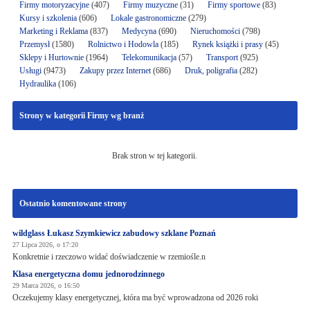
Firmy motoryzacyjne
(407)
Firmy muzyczne
(31)
Firmy sportowe
(83)
Kursy i szkolenia
(606)
Lokale gastronomiczne
(279)
Marketing i Reklama
(837)
Medycyna
(690)
Nieruchomości
(798)
Przemysł
(1580)
Rolnictwo i Hodowla
(185)
Rynek książki i prasy
(45)
Sklepy i Hurtownie
(1964)
Telekomunikacja
(57)
Transport
(925)
Usługi
(9473)
Zakupy przez Internet
(686)
Druk, poligrafia
(282)
Hydraulika
(106)
Strony w kategorii Firmy wg branż
Brak stron w tej kategorii.
Ostatnio komentowane strony
wildglass Łukasz Szymkiewicz zabudowy szklane Poznań
27 Lipca 2026, o 17:20
Konkretnie i rzeczowo widać doświadczenie w rzemiośle.n
Klasa energetyczna domu jednorodzinnego
29 Marca 2026, o 16:50
Oczekujemy klasy energetycznej, która ma być wprowadzona od 2026 roki