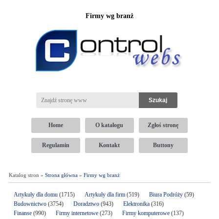
Firmy wg branż
Home
O katalogu
Zgłoś stronę
Regulamin
Kontakt
Buttony
Katalog stron »
Strona główna
»
Firmy wg branż
Artykuły dla domu
(1715)
Artykuły dla firm
(519)
Biura Podróży
(59)
Budownictwo
(3754)
Doradztwo
(943)
Elektronika
(316)
Finanse
(990)
Firmy internetowe
(273)
Firmy komputerowe
(137)