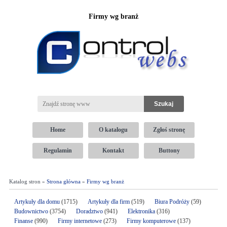
Firmy wg branż
Home
O katalogu
Zgłoś stronę
Regulamin
Kontakt
Buttony
Katalog stron »
Strona główna
»
Firmy wg branż
Artykuły dla domu
(1715)
Artykuły dla firm
(519)
Biura Podróży
(59)
Budownictwo
(3754)
Doradztwo
(941)
Elektronika
(316)
Finanse
(990)
Firmy internetowe
(273)
Firmy komputerowe
(137)