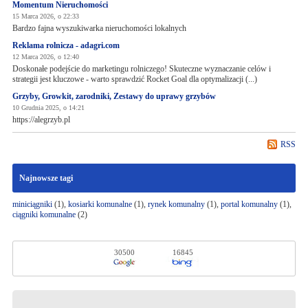
Momentum Nieruchomości
15 Marca 2026, o 22:33
Bardzo fajna wyszukiwarka nieruchomości lokalnych
Reklama rolnicza - adagri.com
12 Marca 2026, o 12:40
Doskonałe podejście do marketingu rolniczego! Skuteczne wyznaczanie celów i
strategii jest kluczowe - warto sprawdzić Rocket Goal dla optymalizacji (...)
Grzyby, Growkit, zarodniki, Zestawy do uprawy grzybów
10 Grudnia 2025, o 14:21
https://alegrzyb.pl
RSS
Najnowsze tagi
miniciągniki
(1),
kosiarki komunalne
(1),
rynek komunalny
(1),
portal komunalny
(1),
ciągniki komunalne
(2)
30500
16845