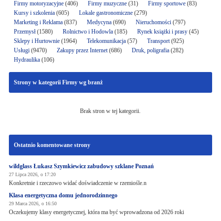
Firmy motoryzacyjne
(406)
Firmy muzyczne
(31)
Firmy sportowe
(83)
Kursy i szkolenia
(605)
Lokale gastronomiczne
(279)
Marketing i Reklama
(837)
Medycyna
(690)
Nieruchomości
(797)
Przemysł
(1580)
Rolnictwo i Hodowla
(185)
Rynek książki i prasy
(45)
Sklepy i Hurtownie
(1964)
Telekomunikacja
(57)
Transport
(925)
Usługi
(9470)
Zakupy przez Internet
(686)
Druk, poligrafia
(282)
Hydraulika
(106)
Strony w kategorii Firmy wg branż
Brak stron w tej kategorii.
Ostatnio komentowane strony
wildglass Łukasz Szymkiewicz zabudowy szklane Poznań
27 Lipca 2026, o 17:20
Konkretnie i rzeczowo widać doświadczenie w rzemiośle.n
Klasa energetyczna domu jednorodzinnego
29 Marca 2026, o 16:50
Oczekujemy klasy energetycznej, która ma być wprowadzona od 2026 roki