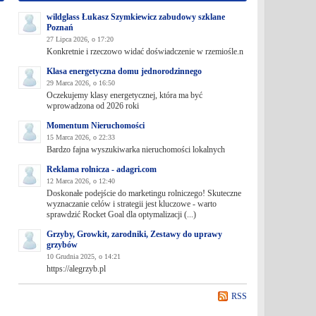
wildglass Łukasz Szymkiewicz zabudowy szklane
Poznań
27 Lipca 2026, o 17:20
Konkretnie i rzeczowo widać doświadczenie w rzemiośle.n
Klasa energetyczna domu jednorodzinnego
29 Marca 2026, o 16:50
Oczekujemy klasy energetycznej, która ma być
wprowadzona od 2026 roki
Momentum Nieruchomości
15 Marca 2026, o 22:33
Bardzo fajna wyszukiwarka nieruchomości lokalnych
Reklama rolnicza - adagri.com
12 Marca 2026, o 12:40
Doskonałe podejście do marketingu rolniczego! Skuteczne
wyznaczanie celów i strategii jest kluczowe - warto
sprawdzić Rocket Goal dla optymalizacji (...)
Grzyby, Growkit, zarodniki, Zestawy do uprawy
grzybów
10 Grudnia 2025, o 14:21
https://alegrzyb.pl
RSS