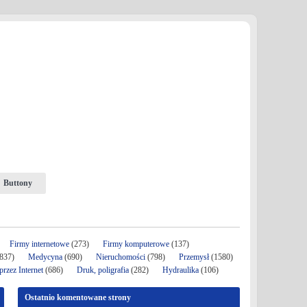
Buttony
Firmy internetowe
(273)
Firmy komputerowe
(137)
837)
Medycyna
(690)
Nieruchomości
(798)
Przemysł
(1580)
rzez Internet
(686)
Druk, poligrafia
(282)
Hydraulika
(106)
Ostatnio komentowane strony