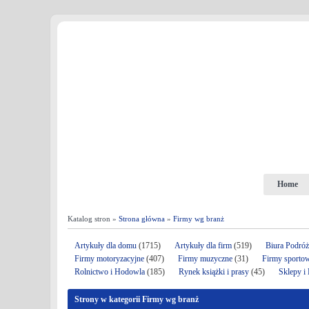
Home
Katalog stron »
Strona główna
»
Firmy wg branż
Artykuły dla domu
(1715)
Artykuły dla firm
(519)
Biura Podró
Firmy motoryzacyjne
(407)
Firmy muzyczne
(31)
Firmy sporto
Rolnictwo i Hodowla
(185)
Rynek książki i prasy
(45)
Sklepy i
Strony w kategorii Firmy wg branż