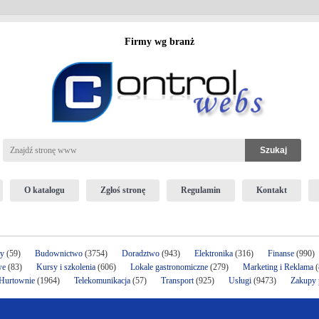
Firmy wg branż
O katalogu
Zgłoś stronę
Regulamin
Kontakt
ży
(59)
Budownictwo
(3754)
Doradztwo
(943)
Elektronika
(316)
Finanse
(990)
we
(83)
Kursy i szkolenia
(606)
Lokale gastronomiczne
(279)
Marketing i Reklama
(
 Hurtownie
(1964)
Telekomunikacja
(57)
Transport
(925)
Usługi
(9473)
Zakupy p