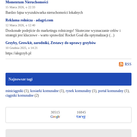
Momentum Nieruchomości
15 Marca 2026, o 22:33
Bardzo fajna wyszukiwarka nieruchomości lokalnych
Reklama rolnicza - adagri.com
12 Marca 2026, o 12:40
Doskonałe podejście do marketingu rolniczego! Skuteczne wyznaczanie celów i
strategii jest kluczowe - warto sprawdzić Rocket Goal dla optymalizacji (...)
Grzyby, Growkit, zarodniki, Zestawy do uprawy grzybów
10 Grudnia 2025, o 14:21
https://alegrzyb.pl
RSS
Najnowsze tagi
miniciągniki
(1),
kosiarki komunalne
(1),
rynek komunalny
(1),
portal komunalny
(1),
ciągniki komunalne
(2)
30515
16845