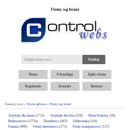
Firmy wg branż
Home
O katalogu
Zgłoś stronę
Regulamin
Kontakt
Buttony
Katalog stron »
Strona główna
»
Firmy wg branż
Artykuły dla domu
(1715)
Artykuły dla firm
(519)
Biura Podróży
(59)
Budownictwo
(3754)
Doradztwo
(943)
Elektronika
(316)
Finanse
(990)
Firmy internetowe
(273)
Firmy komputerowe
(137)