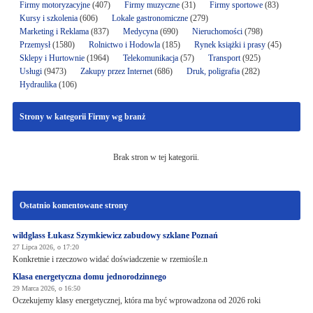
Firmy motoryzacyjne
(407)
Firmy muzyczne
(31)
Firmy sportowe
(83)
Kursy i szkolenia
(606)
Lokale gastronomiczne
(279)
Marketing i Reklama
(837)
Medycyna
(690)
Nieruchomości
(798)
Przemysł
(1580)
Rolnictwo i Hodowla
(185)
Rynek książki i prasy
(45)
Sklepy i Hurtownie
(1964)
Telekomunikacja
(57)
Transport
(925)
Usługi
(9473)
Zakupy przez Internet
(686)
Druk, poligrafia
(282)
Hydraulika
(106)
Strony w kategorii Firmy wg branż
Brak stron w tej kategorii.
Ostatnio komentowane strony
wildglass Łukasz Szymkiewicz zabudowy szklane Poznań
27 Lipca 2026, o 17:20
Konkretnie i rzeczowo widać doświadczenie w rzemiośle.n
Klasa energetyczna domu jednorodzinnego
29 Marca 2026, o 16:50
Oczekujemy klasy energetycznej, która ma być wprowadzona od 2026 roki