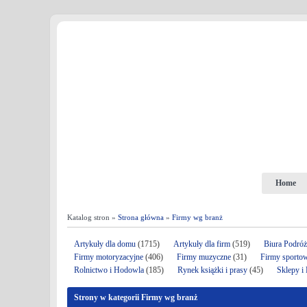
Home
Katalog stron »
Strona główna
»
Firmy wg branż
Artykuły dla domu
(1715)
Artykuły dla firm
(519)
Biura Podró
Firmy motoryzacyjne
(406)
Firmy muzyczne
(31)
Firmy sporto
Rolnictwo i Hodowla
(185)
Rynek książki i prasy
(45)
Sklepy i
Strony w kategorii Firmy wg branż