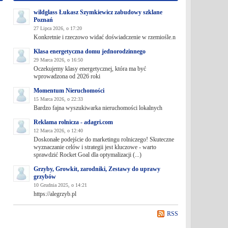
wildglass Łukasz Szymkiewicz zabudowy szklane
Poznań
27 Lipca 2026, o 17:20
Konkretnie i rzeczowo widać doświadczenie w rzemiośle.n
Klasa energetyczna domu jednorodzinnego
29 Marca 2026, o 16:50
Oczekujemy klasy energetycznej, która ma być
wprowadzona od 2026 roki
Momentum Nieruchomości
15 Marca 2026, o 22:33
Bardzo fajna wyszukiwarka nieruchomości lokalnych
Reklama rolnicza - adagri.com
12 Marca 2026, o 12:40
Doskonałe podejście do marketingu rolniczego! Skuteczne
wyznaczanie celów i strategii jest kluczowe - warto
sprawdzić Rocket Goal dla optymalizacji (...)
Grzyby, Growkit, zarodniki, Zestawy do uprawy
grzybów
10 Grudnia 2025, o 14:21
https://alegrzyb.pl
RSS