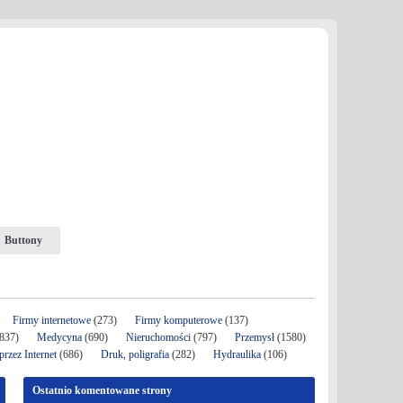
Buttony
Firmy internetowe
(273)
Firmy komputerowe
(137)
837)
Medycyna
(690)
Nieruchomości
(797)
Przemysł
(1580)
rzez Internet
(686)
Druk, poligrafia
(282)
Hydraulika
(106)
Ostatnio komentowane strony