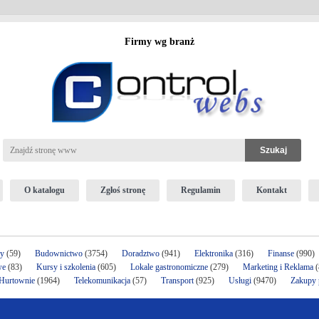
Firmy wg branż
O katalogu
Zgłoś stronę
Regulamin
Kontakt
ży
(59)
Budownictwo
(3754)
Doradztwo
(941)
Elektronika
(316)
Finanse
(990)
we
(83)
Kursy i szkolenia
(605)
Lokale gastronomiczne
(279)
Marketing i Reklama
(
 Hurtownie
(1964)
Telekomunikacja
(57)
Transport
(925)
Usługi
(9470)
Zakupy p