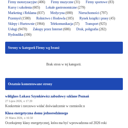
Firmy motoryzacyjne
(406)
Firmy muzyczne
(31)
Firmy sportowe
(83)
Kursy i szkolenia
(605)
Lokale gastronomiczne
(279)
Marketing i Reklama
(837)
Medycyna
(690)
Nieruchomości
(797)
Przemysł
(1580)
Rolnictwo i Hodowla
(185)
Rynek książki i prasy
(45)
Sklepy i Hurtownie
(1964)
Telekomunikacja
(57)
Transport
(925)
Usługi
(9470)
Zakupy przez Internet
(686)
Druk, poligrafia
(282)
Hydraulika
(106)
Strony w kategorii Firmy wg branż
Brak stron w tej kategorii.
Ostatnio komentowane strony
wildglass Łukasz Szymkiewicz zabudowy szklane Poznań
27 Lipca 2026, o 17:20
Konkretnie i rzeczowo widać doświadczenie w rzemiośle.n
Klasa energetyczna domu jednorodzinnego
29 Marca 2026, o 16:50
Oczekujemy klasy energetycznej, która ma być wprowadzona od 2026 roki