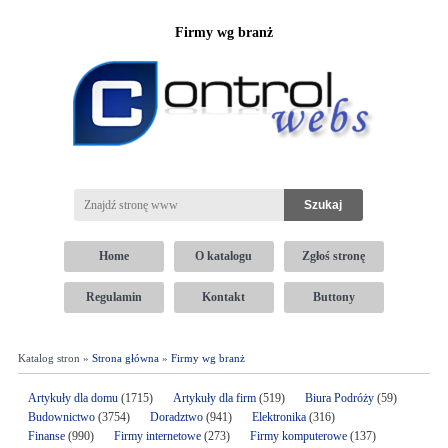
Firmy wg branż
Home
O katalogu
Zgłoś stronę
Regulamin
Kontakt
Buttony
Katalog stron »
Strona główna
»
Firmy wg branż
Artykuły dla domu
(1715)
Artykuły dla firm
(519)
Biura Podróży
(59)
Budownictwo
(3754)
Doradztwo
(941)
Elektronika
(316)
Finanse
(990)
Firmy internetowe
(273)
Firmy komputerowe
(137)