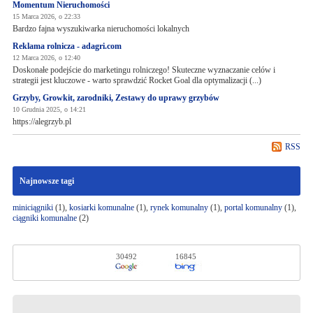
Momentum Nieruchomości
15 Marca 2026, o 22:33
Bardzo fajna wyszukiwarka nieruchomości lokalnych
Reklama rolnicza - adagri.com
12 Marca 2026, o 12:40
Doskonałe podejście do marketingu rolniczego! Skuteczne wyznaczanie celów i
strategii jest kluczowe - warto sprawdzić Rocket Goal dla optymalizacji (...)
Grzyby, Growkit, zarodniki, Zestawy do uprawy grzybów
10 Grudnia 2025, o 14:21
https://alegrzyb.pl
RSS
Najnowsze tagi
miniciągniki
(1),
kosiarki komunalne
(1),
rynek komunalny
(1),
portal komunalny
(1),
ciągniki komunalne
(2)
30492
16845