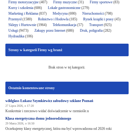
Firmy motoryzacyjne
(407)
Firmy muzyczne
(31)
Firmy sportowe
(83)
Kursy i szkolenia
(606)
Lokale gastronomiczne
(279)
Marketing i Reklama
(837)
Medycyna
(690)
Nieruchomości
(798)
Przemysł
(1580)
Rolnictwo i Hodowla
(185)
Rynek książki i prasy
(45)
Sklepy i Hurtownie
(1964)
Telekomunikacja
(57)
Transport
(925)
Usługi
(9473)
Zakupy przez Internet
(686)
Druk, poligrafia
(282)
Hydraulika
(106)
Strony w kategorii Firmy wg branż
Brak stron w tej kategorii.
Ostatnio komentowane strony
wildglass Łukasz Szymkiewicz zabudowy szklane Poznań
27 Lipca 2026, o 17:20
Konkretnie i rzeczowo widać doświadczenie w rzemiośle.n
Klasa energetyczna domu jednorodzinnego
29 Marca 2026, o 16:50
Oczekujemy klasy energetycznej, która ma być wprowadzona od 2026 roki