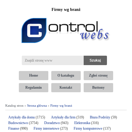
Firmy wg branż
Home
O katalogu
Zgłoś stronę
Regulamin
Kontakt
Buttony
Katalog stron »
Strona główna
»
Firmy wg branż
Artykuły dla domu
(1715)
Artykuły dla firm
(519)
Biura Podróży
(59)
Budownictwo
(3754)
Doradztwo
(943)
Elektronika
(316)
Finanse
(990)
Firmy internetowe
(273)
Firmy komputerowe
(137)