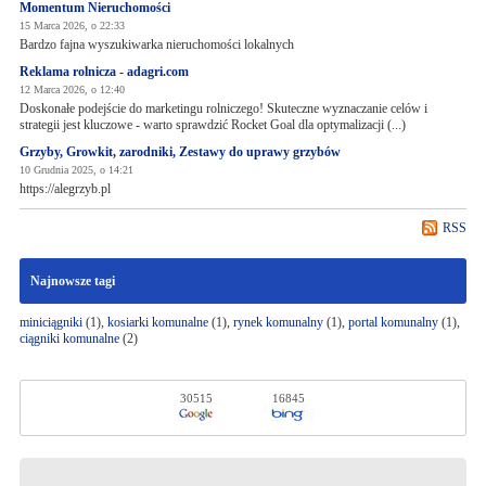
Momentum Nieruchomości
15 Marca 2026, o 22:33
Bardzo fajna wyszukiwarka nieruchomości lokalnych
Reklama rolnicza - adagri.com
12 Marca 2026, o 12:40
Doskonałe podejście do marketingu rolniczego! Skuteczne wyznaczanie celów i
strategii jest kluczowe - warto sprawdzić Rocket Goal dla optymalizacji (...)
Grzyby, Growkit, zarodniki, Zestawy do uprawy grzybów
10 Grudnia 2025, o 14:21
https://alegrzyb.pl
RSS
Najnowsze tagi
miniciągniki
(1),
kosiarki komunalne
(1),
rynek komunalny
(1),
portal komunalny
(1),
ciągniki komunalne
(2)
30515
16845