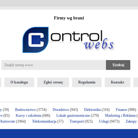
Firmy wg branż
O katalogu
Zgłoś stronę
Regulamin
Kontakt
ży
(59)
Budownictwo
(3754)
Doradztwo
(943)
Elektronika
(316)
Finanse
(990)
we
(83)
Kursy i szkolenia
(606)
Lokale gastronomiczne
(279)
Marketing i Reklama
(
 Hurtownie
(1964)
Telekomunikacja
(57)
Transport
(925)
Usługi
(9473)
Zakupy p