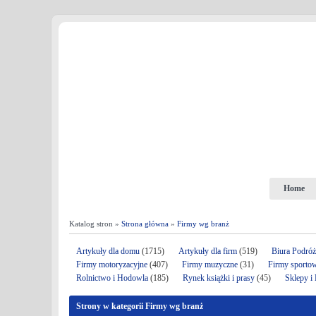
Home
Katalog stron »
Strona główna
»
Firmy wg branż
Artykuły dla domu
(1715)
Artykuły dla firm
(519)
Biura Podró
Firmy motoryzacyjne
(407)
Firmy muzyczne
(31)
Firmy sporto
Rolnictwo i Hodowla
(185)
Rynek książki i prasy
(45)
Sklepy i
Strony w kategorii Firmy wg branż