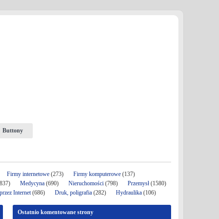
Buttony
Firmy internetowe
(273)
Firmy komputerowe
(137)
837)
Medycyna
(690)
Nieruchomości
(798)
Przemysł
(1580)
rzez Internet
(686)
Druk, poligrafia
(282)
Hydraulika
(106)
Ostatnio komentowane strony