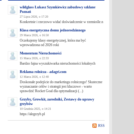
wildglass Łukasz Szymkiewicz zabudowy szklane
Poznań
27 Lipca 2026, o 17:20
Konkretnie i rzeczowo widać doświadczenie w rzemiośle.n
Klasa energetyczna domu jednorodzinnego
29 Marca 2026, o 16:50
Oczekujemy klasy energetycznej, która ma być
wprowadzona od 2026 roki
Momentum Nieruchomości
15 Marca 2026, o 22:33
Bardzo fajna wyszukiwarka nieruchomości lokalnych
Reklama rolnicza - adagri.com
12 Marca 2026, o 12:40
Doskonałe podejście do marketingu rolniczego! Skuteczne
wyznaczanie celów i strategii jest kluczowe - warto
sprawdzić Rocket Goal dla optymalizacji (...)
Grzyby, Growkit, zarodniki, Zestawy do uprawy
grzybów
10 Grudnia 2025, o 14:21
https://alegrzyb.pl
RSS