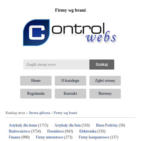
Firmy wg branż
Home
O katalogu
Zgłoś stronę
Regulamin
Kontakt
Buttony
Katalog stron »
Strona główna
»
Firmy wg branż
Artykuły dla domu
(1715)
Artykuły dla firm
(519)
Biura Podróży
(59)
Budownictwo
(3754)
Doradztwo
(943)
Elektronika
(316)
Finanse
(990)
Firmy internetowe
(273)
Firmy komputerowe
(137)