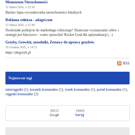
Momentum Nieruchomości
15 Marca 2026, o 22:33
Bardzo fajna wyszukiwarka nieruchomości lokalnych
Reklama rolnicza - adagri.com
12 Marca 2026, o 12:40
Doskonałe podejście do marketingu rolniczego! Skuteczne wyznaczanie celów i
strategii jest kluczowe - warto sprawdzić Rocket Goal dla optymalizacji (...)
Grzyby, Growkit, zarodniki, Zestawy do uprawy grzybów
10 Grudnia 2025, o 14:21
https://alegrzyb.pl
RSS
Najnowsze tagi
miniciągniki
(1),
kosiarki komunalne
(1),
rynek komunalny
(1),
portal komunalny
(1),
ciągniki komunalne
(2)
30515
16845