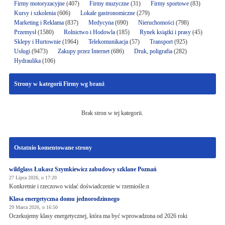
Firmy motoryzacyjne
(407)
Firmy muzyczne
(31)
Firmy sportowe
(83)
Kursy i szkolenia
(606)
Lokale gastronomiczne
(279)
Marketing i Reklama
(837)
Medycyna
(690)
Nieruchomości
(798)
Przemysł
(1580)
Rolnictwo i Hodowla
(185)
Rynek książki i prasy
(45)
Sklepy i Hurtownie
(1964)
Telekomunikacja
(57)
Transport
(925)
Usługi
(9473)
Zakupy przez Internet
(686)
Druk, poligrafia
(282)
Hydraulika
(106)
Strony w kategorii Firmy wg branż
Brak stron w tej kategorii.
Ostatnio komentowane strony
wildglass Łukasz Szymkiewicz zabudowy szklane Poznań
27 Lipca 2026, o 17:20
Konkretnie i rzeczowo widać doświadczenie w rzemiośle.n
Klasa energetyczna domu jednorodzinnego
29 Marca 2026, o 16:50
Oczekujemy klasy energetycznej, która ma być wprowadzona od 2026 roki