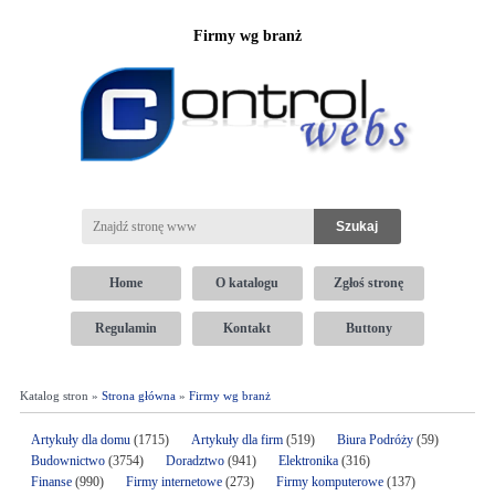
Firmy wg branż
Home
O katalogu
Zgłoś stronę
Regulamin
Kontakt
Buttony
Katalog stron »
Strona główna
»
Firmy wg branż
Artykuły dla domu
(1715)
Artykuły dla firm
(519)
Biura Podróży
(59)
Budownictwo
(3754)
Doradztwo
(941)
Elektronika
(316)
Finanse
(990)
Firmy internetowe
(273)
Firmy komputerowe
(137)