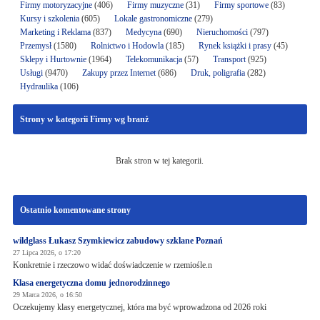
Firmy motoryzacyjne
(406)
Firmy muzyczne
(31)
Firmy sportowe
(83)
Kursy i szkolenia
(605)
Lokale gastronomiczne
(279)
Marketing i Reklama
(837)
Medycyna
(690)
Nieruchomości
(797)
Przemysł
(1580)
Rolnictwo i Hodowla
(185)
Rynek książki i prasy
(45)
Sklepy i Hurtownie
(1964)
Telekomunikacja
(57)
Transport
(925)
Usługi
(9470)
Zakupy przez Internet
(686)
Druk, poligrafia
(282)
Hydraulika
(106)
Strony w kategorii Firmy wg branż
Brak stron w tej kategorii.
Ostatnio komentowane strony
wildglass Łukasz Szymkiewicz zabudowy szklane Poznań
27 Lipca 2026, o 17:20
Konkretnie i rzeczowo widać doświadczenie w rzemiośle.n
Klasa energetyczna domu jednorodzinnego
29 Marca 2026, o 16:50
Oczekujemy klasy energetycznej, która ma być wprowadzona od 2026 roki