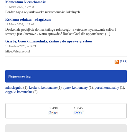
Momentum Nieruchomości
15 Marca 2026, o 22:33
Bardzo fajna wyszukiwarka nieruchomości lokalnych
Reklama rolnicza - adagri.com
12 Marca 2026, o 12:40
Doskonałe podejście do marketingu rolniczego! Skuteczne wyznaczanie celów i
strategii jest kluczowe - warto sprawdzić Rocket Goal dla optymalizacji (...)
Grzyby, Growkit, zarodniki, Zestawy do uprawy grzybów
10 Grudnia 2025, o 14:21
https://alegrzyb.pl
RSS
Najnowsze tagi
miniciągniki
(1),
kosiarki komunalne
(1),
rynek komunalny
(1),
portal komunalny
(1),
ciągniki komunalne
(2)
30498
16845