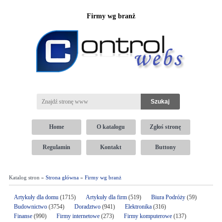
Firmy wg branż
Home
O katalogu
Zgłoś stronę
Regulamin
Kontakt
Buttony
Katalog stron »
Strona główna
»
Firmy wg branż
Artykuły dla domu
(1715)
Artykuły dla firm
(519)
Biura Podróży
(59)
Budownictwo
(3754)
Doradztwo
(941)
Elektronika
(316)
Finanse
(990)
Firmy internetowe
(273)
Firmy komputerowe
(137)