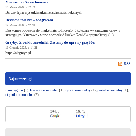
Momentum Nieruchomości
15 Marca 2026, o 22:33
Bardzo fajna wyszukiwarka nieruchomości lokalnych
Reklama rolnicza - adagri.com
12 Marca 2026, o 12:40
Doskonałe podejście do marketingu rolniczego! Skuteczne wyznaczanie celów i
strategii jest kluczowe - warto sprawdzić Rocket Goal dla optymalizacji (...)
Grzyby, Growkit, zarodniki, Zestawy do uprawy grzybów
10 Grudnia 2025, o 14:21
https://alegrzyb.pl
RSS
Najnowsze tagi
miniciągniki
(1),
kosiarki komunalne
(1),
rynek komunalny
(1),
portal komunalny
(1),
ciągniki komunalne
(2)
30485
16845