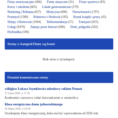
Firmy motoryzacyjne
(406)
Firmy muzyczne
(31)
Firmy sportowe
(83)
Kursy i szkolenia
(605)
Lokale gastronomiczne
(279)
Marketing i Reklama
(837)
Medycyna
(690)
Nieruchomości
(797)
Przemysł
(1580)
Rolnictwo i Hodowla
(185)
Rynek książki i prasy
(45)
Sklepy i Hurtownie
(1964)
Telekomunikacja
(57)
Transport
(925)
Usługi
(9470)
Zakupy przez Internet
(686)
Druk, poligrafia
(282)
Hydraulika
(106)
Strony w kategorii Firmy wg branż
Brak stron w tej kategorii.
Ostatnio komentowane strony
wildglass Łukasz Szymkiewicz zabudowy szklane Poznań
27 Lipca 2026, o 17:20
Konkretnie i rzeczowo widać doświadczenie w rzemiośle.n
Klasa energetyczna domu jednorodzinnego
29 Marca 2026, o 16:50
Oczekujemy klasy energetycznej, która ma być wprowadzona od 2026 roki