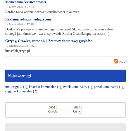
Momentum Nieruchomości
15 Marca 2026, o 22:33
Bardzo fajna wyszukiwarka nieruchomości lokalnych
Reklama rolnicza - adagri.com
12 Marca 2026, o 12:40
Doskonałe podejście do marketingu rolniczego! Skuteczne wyznaczanie celów i
strategii jest kluczowe - warto sprawdzić Rocket Goal dla optymalizacji (...)
Grzyby, Growkit, zarodniki, Zestawy do uprawy grzybów
10 Grudnia 2025, o 14:21
https://alegrzyb.pl
RSS
Najnowsze tagi
miniciągniki
(1),
kosiarki komunalne
(1),
rynek komunalny
(1),
portal komunalny
(1),
ciągniki komunalne
(2)
30515
16845