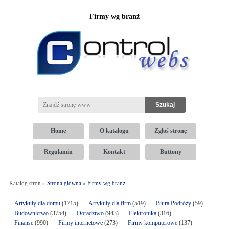
Firmy wg branż
Home
O katalogu
Zgłoś stronę
Regulamin
Kontakt
Buttony
Katalog stron »
Strona główna
»
Firmy wg branż
Artykuły dla domu
(1715)
Artykuły dla firm
(519)
Biura Podróży
(59)
Budownictwo
(3754)
Doradztwo
(943)
Elektronika
(316)
Finanse
(990)
Firmy internetowe
(273)
Firmy komputerowe
(137)