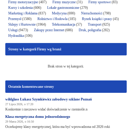
Firmy motoryzacyjne
(407)
Firmy muzyczne
(31)
Firmy sportowe
(83)
Kursy i szkolenia
(606)
Lokale gastronomiczne
(279)
Marketing i Reklama
(837)
Medycyna
(690)
Nieruchomości
(798)
Przemysł
(1580)
Rolnictwo i Hodowla
(185)
Rynek książki i prasy
(45)
Sklepy i Hurtownie
(1964)
Telekomunikacja
(57)
Transport
(925)
Usługi
(9473)
Zakupy przez Internet
(686)
Druk, poligrafia
(282)
Hydraulika
(106)
Strony w kategorii Firmy wg branż
Brak stron w tej kategorii.
Ostatnio komentowane strony
wildglass Łukasz Szymkiewicz zabudowy szklane Poznań
27 Lipca 2026, o 17:20
Konkretnie i rzeczowo widać doświadczenie w rzemiośle.n
Klasa energetyczna domu jednorodzinnego
29 Marca 2026, o 16:50
Oczekujemy klasy energetycznej, która ma być wprowadzona od 2026 roki