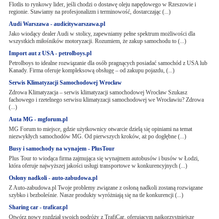
Flotlis to rynkowy lider, jeśli chodzi o dostawę oleju napędowego w Rzeszowie i
regionie. Stawiamy na profesjonalizm i terminowość, dostarczając (...)
Audi Warszawa - audicitywarszawa.pl
Jako wiodący dealer Audi w stolicy, zapewniamy pełne spektrum możliwości dla
wszystkich miłośników motoryzacji. Rozumiem, że zakup samochodu to (...)
Import aut z USA - petrolboys.pl
Petrolboys to idealne rozwiązanie dla osób pragnących posiadać samochód z USA lub
Kanady. Firma oferuje kompleksową obsługę – od zakupu pojazdu, (...)
Serwis Klimatyzacji Samochodowej Wrocław
Zdrowa Klimatyzacja – serwis klimatyzacji samochodowej Wrocław Szukasz
fachowego i rzetelnego serwisu klimatyzacji samochodowej we Wrocławiu? Zdrowa
(...)
Auta MG - mgforum.pl
MG Forum to miejsce, gdzie użytkownicy otwarcie dzielą się opiniami na temat
niezwykłych samochodów MG. Od pierwszych kroków, aż po dogłębne (...)
Busy i samochody na wynajem - PlusTour
Plus Tour to wiodąca firma zajmująca się wynajmem autobusów i busów w Łodzi,
która oferuje najwyższej jakości usługi transportowe w konkurencyjnych (...)
Osłony nadkoli - auto-zabudowa.pl
Z Auto-zabudowa.pl Twoje problemy związane z osłoną nadkoli zostaną rozwiązane
szybko i bezboleśnie. Nasze produkty wyróżniają się na tle konkurencji (...)
Sharing car - traficar.pl
Otwórz nowy rozdział swoich podróży z TrafiCar, oferującym najkorzystniejsze