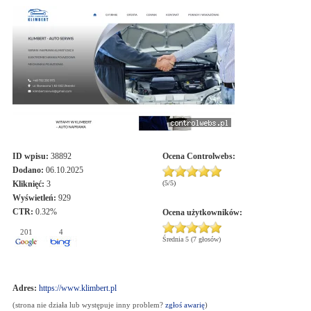
ID wpisu:
38892
Ocena
Controlwebs
:
Dodano:
06.10.2025
Kliknięć:
3
(
5
/
5
)
Wyświetleń:
929
CTR:
0.32%
Ocena użytkowników:
201
4
Średnia 5 (7 głosów)
Adres:
https://www.klimbert.pl
(strona nie działa lub występuje inny problem?
zgłoś awarię
)