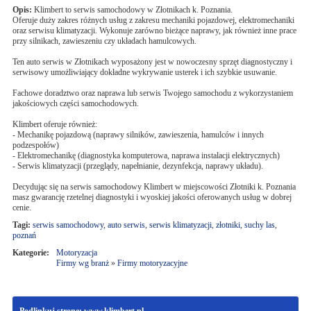
Opis:
Klimbert to serwis samochodowy w Złotnikach k. Poznania.
Oferuje duży zakres różnych usług z zakresu mechaniki pojazdowej, elektromechaniki
oraz serwisu klimatyzacji. Wykonuje zarówno bieżące naprawy, jak również inne prace
przy silnikach, zawieszeniu czy układach hamulcowych.
Ten auto serwis w Złotnikach wyposażony jest w nowoczesny sprzęt diagnostyczny i
serwisowy umożliwiający dokładne wykrywanie usterek i ich szybkie usuwanie.
Fachowe doradztwo oraz naprawa lub serwis Twojego samochodu z wykorzystaniem
jakościowych części samochodowych.
Klimbert oferuje również:
- Mechanikę pojazdową (naprawy silników, zawieszenia, hamulców i innych
podzespołów)
- Elektromechanikę (diagnostyka komputerowa, naprawa instalacji elektrycznych)
- Serwis klimatyzacji (przeglądy, napełnianie, dezynfekcja, naprawy układu).
Decydując się na serwis samochodowy Klimbert w miejscowości Złotniki k. Poznania
masz gwarancję rzetelnej diagnostyki i wyoskiej jakości oferowanych usług w dobrej
cenie.
Tagi:
serwis samochodowy
,
auto serwis
,
serwis klimatyzacji
,
złotniki
,
suchy las
,
poznań
Kategorie:
Motoryzacja
Firmy wg branż
»
Firmy motoryzacyjne