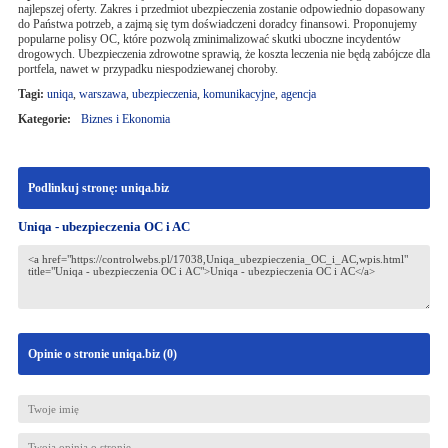
najlepszej oferty. Zakres i przedmiot ubezpieczenia zostanie odpowiednio dopasowany
do Państwa potrzeb, a zajmą się tym doświadczeni doradcy finansowi. Proponujemy
popularne polisy OC, które pozwolą zminimalizować skutki uboczne incydentów
drogowych. Ubezpieczenia zdrowotne sprawią, że koszta leczenia nie będą zabójcze dla
portfela, nawet w przypadku niespodziewanej choroby.
Tagi:
uniqa
,
warszawa
,
ubezpieczenia
,
komunikacyjne
,
agencja
Kategorie:
Biznes i Ekonomia
Podlinkuj stronę: uniqa.biz
Uniqa - ubezpieczenia OC i AC
Opinie o stronie uniqa.biz (
0
)