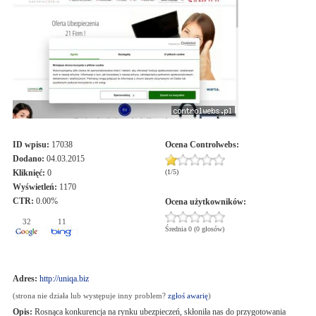
ID wpisu:
17038
Ocena
Controlwebs
:
Dodano:
04.03.2015
Kliknięć:
0
(
1
/
5
)
Wyświetleń:
1170
CTR:
0.00%
Ocena użytkowników:
32
11
Średnia 0 (0 głosów)
Adres:
http://uniqa.biz
(strona nie działa lub występuje inny problem?
zgłoś awarię
)
Opis:
Rosnąca konkurencja na rynku ubezpieczeń, skłoniła nas do przygotowania