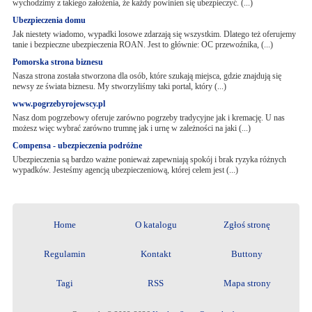
wychodzimy z takiego założenia, że każdy powinien się ubezpieczyć. (...)
Ubezpieczenia domu
Jak niestety wiadomo, wypadki losowe zdarzają się wszystkim. Dlatego też oferujemy
tanie i bezpieczne ubezpieczenia ROAN. Jest to głównie: OC przewoźnika, (...)
Pomorska strona biznesu
Nasza strona została stworzona dla osób, które szukają miejsca, gdzie znajdują się
newsy ze świata biznesu. My stworzyliśmy taki portal, który (...)
www.pogrzebyrojewscy.pl
Nasz dom pogrzebowy oferuje zarówno pogrzeby tradycyjne jak i kremację. U nas
możesz więc wybrać zarówno trumnę jak i urnę w zależności na jaki (...)
Compensa - ubezpieczenia podróżne
Ubezpieczenia są bardzo ważne ponieważ zapewniają spokój i brak ryzyka różnych
wypadków. Jesteśmy agencją ubezpieczeniową, której celem jest (...)
Home
O katalogu
Zgłoś stronę
Regulamin
Kontakt
Buttony
Tagi
RSS
Mapa strony