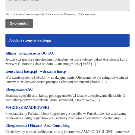
Można wpisać maksymalnie 255 znaków. Pozostało
255
znaków.
Podobne strony w katalogu
Allianz - ubezpieczenia OC i AC
Jedziesz za granicę samochodem i potrzebny jest sprawdzony pakiet Assistance, który
zapewni Ci pomoc z dala od domu – nie mogłeś lepiej trafić (...)
Konsultant-haccp.pl - wdrażanie haccp
Wdrażanie systemu HACCP w atrakcyjnej cenie. Oferujemy swoje usługi od wielu lat
i mamy duże doświadczenie pracując z różnymi systemami jakości. (...)
Ubezpieczenie AC
Jesteśmy specjalistami, którzy pomogą znaleźć Ci idealne ubezpieczenie dla siebie. Z
nami ubezpieczysz mieszkanie, dom, samochód, a także swoją (...)
MARIUSZ SZADKOWSKI
Przedstawiamy Państwu Dom Pogrzebowy z siedzibą w Pruszkowie. Zaświadczamy
pełen zakres usług pogrzebowych, kremacyjnych oraz cmentarnych. Załatwiamy (...)
Ubezpieczenia i Finanse -Ama Consulting
Chcielibyśmy odesłać każdego na stronę internetową AMA CONSULTING, ponieważ