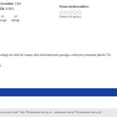
yświetleń:
1384
Ocena użytkowników:
TR:
0.00%
43
65
Średnia 0 (0 głosów)
ługi od wielu lat i mamy duże doświadczenie pracując z różnymi systemami jakości. Na
p