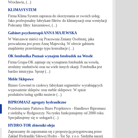
Wrocławiu, (...)
KLIMASYSTEM
Firma Klima System zaprasza do skorzystania ze swoich usług.
Jako profesjonalny fabrykant filtrów do klimatyzacji oraz wentylacji
Polecamy filtry: kieszeniowe, (...)
Gabinet psychoterapii ANNA MAJEWSKA
W Warszawie mieści się Pracownia Zmiany Osobistej, jaka
prowadzona jest przez Annę Majewską. W ofercie gabinetu
znajdziemy przeróżnego typu konsultacje (...)
OK fotobudka Poznań wynajem fotobudek na Wesele
Firma Grupa-OK zajmuje się wynajmem fotobudek na wesela,
urodziny studniówki oraz na wiele innych okazji. Fotobudka jest
bardzo intuicyjna. Sprzęt (...)
Meble Sklepowe
Biznes Gowmet to czołowy fabrykant segmentów wyrabiających
wyposażenie sklepów oraz meble sklepowe. W spisie
produktów/usług spółki możecie (...)
BIPROMASZ agregaty hydrauliczne
Przedstawiamy Państwu Biuro Projektowo - Handlowe Bipromasz
z siedzibą w Bydgoszczy. Na rynku funkcjonujemy od 2000 roku.
Specjalizujemy się w usługach (...)
HYDRO-TOR zbiorniki oleju
Zapraszamy do zapoznania się z propozycją przygotowaną przez
Zakład Hydrauliki Siłowej Hydro - Tor Sp. z o.o. Siedziba naszej