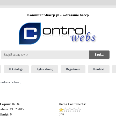
Konsultant-haccp.pl - wdrażanie haccp
O katalogu
Zgłoś stronę
Regulamin
Kontakt
- wdrażanie haccp
D wpisu:
16934
Ocena
Controlwebs
:
odano:
19.02.2015
liknięć:
0
(
1
/
5
)