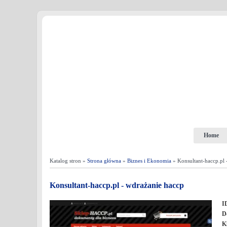
Home
Katalog stron »
Strona główna
»
Biznes i Ekonomia
» Konsultant-haccp.pl 
Konsultant-haccp.pl - wdrażanie haccp
I
D
K