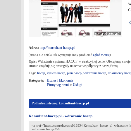
W
C
Adres:
http://konsultant-haccp.pl
(strona nie działa lub występuje inny problem?
zgłoś awarię
)
Opis:
Wdrażanie systemu HACCP w atrakcyjnej cenie. Oferujemy swoje us
stronie znajdują się szczegóły na temat współpracy z naszą firmą.
Tagi:
haccp
,
system haccp
,
plan haccp
,
wdrażanie haccp
,
dokumenty hacc
Kategorie:
Biznes i Ekonomia
Firmy wg branż
»
Usługi
Podlinkuj stronę: konsultant-haccp.pl
Konsultant-haccp.pl - wdrażanie haccp