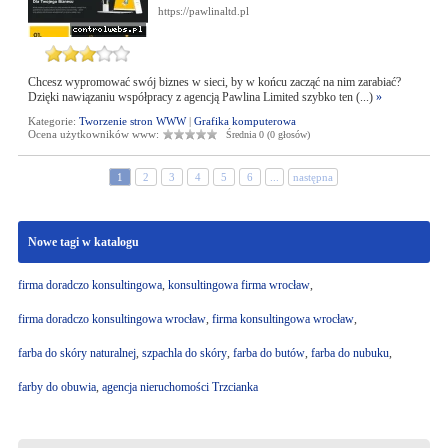
https://pawlinaltd.pl
Chcesz wypromować swój biznes w sieci, by w końcu zacząć na nim zarabiać?
Dzięki nawiązaniu współpracy z agencją Pawlina Limited szybko ten (...)
»
Kategorie:
Tworzenie stron WWW
|
Grafika komputerowa
Ocena użytkowników www:
Średnia 0 (0 głosów)
1
2
3
4
5
6
...
następna
Nowe tagi w katalogu
firma doradczo konsultingowa
,
konsultingowa firma wrocław
,
firma doradczo konsultingowa wrocław
,
firma konsultingowa wrocław
,
farba do skóry naturalnej
,
szpachla do skóry
,
farba do butów
,
farba do nubuku
,
farby do obuwia
,
agencja nieruchomości Trzcianka