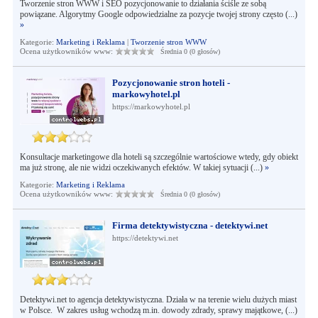
Tworzenie stron WWW i SEO pozycjonowanie to działania ściśle ze sobą
powiązane. Algorytmy Google odpowiedzialne za pozycje twojej strony często (...)
»
Kategorie:
Marketing i Reklama
|
Tworzenie stron WWW
Ocena użytkowników www:
Średnia 0 (0 głosów)
Pozycjonowanie stron hoteli -
markowyhotel.pl
https://markowyhotel.pl
Konsultacje marketingowe dla hoteli są szczególnie wartościowe wtedy, gdy obiekt
ma już stronę, ale nie widzi oczekiwanych efektów. W takiej sytuacji (...)
»
Kategorie:
Marketing i Reklama
Ocena użytkowników www:
Średnia 0 (0 głosów)
Firma detektywistyczna - detektywi.net
https://detektywi.net
Detektywi.net to agencja detektywistyczna. Działa w na terenie wielu dużych miast
w Polsce. W zakres usług wchodzą m.in. dowody zdrady, sprawy majątkowe, (...)