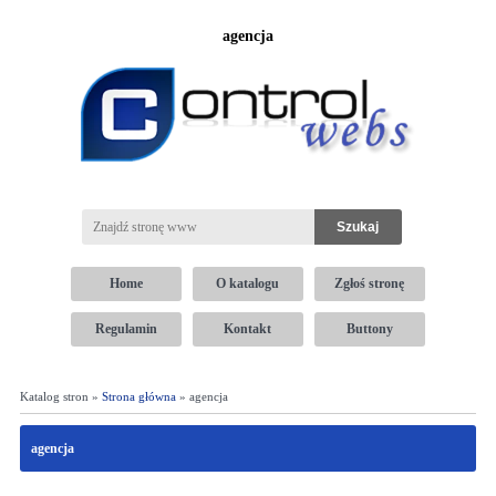
agencja
Home
O katalogu
Zgłoś stronę
Regulamin
Kontakt
Buttony
Katalog stron »
Strona główna
» agencja
agencja