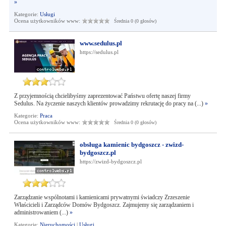
»
Kategorie:
Usługi
Ocena użytkowników www:
Średnia 0 (0 głosów)
www.sedulus.pl
https://sedulus.pl
Z przyjemnością chcielibyśmy zaprezentować Państwu ofertę naszej firmy
Sedulus. Na życzenie naszych klientów prowadzimy rekrutację do pracy na (...)
»
Kategorie:
Praca
Ocena użytkowników www:
Średnia 0 (0 głosów)
obsługa kamienic bydgoszcz - zwizd-
bydgoszcz.pl
https://zwizd-bydgoszcz.pl
Zarządzanie wspólnotami i kamienicami prywatnymi świadczy Zrzeszenie
Właścicieli i Zarządców Domów Bydgoszcz. Zajmujemy się zarządzaniem i
administrowaniem (...)
»
Kategorie:
Nieruchomości
|
Usługi