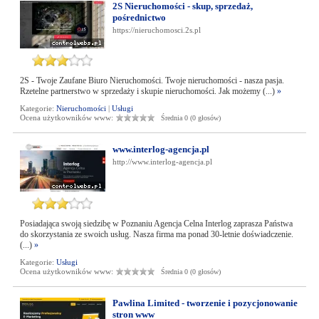
2S Nieruchomości - skup, sprzedaż,
pośrednictwo
https://nieruchomosci.2s.pl
2S - Twoje Zaufane Biuro Nieruchomości. Twoje nieruchomości - nasza pasja.
Rzetelne partnerstwo w sprzedaży i skupie nieruchomości. Jak możemy (...)
»
Kategorie:
Nieruchomości
|
Usługi
Ocena użytkowników www:
Średnia 0 (0 głosów)
www.interlog-agencja.pl
http://www.interlog-agencja.pl
Posiadająca swoją siedzibę w Poznaniu Agencja Celna Interlog zaprasza Państwa
do skorzystania ze swoich usług. Nasza firma ma ponad 30-letnie doświadczenie.
(...)
»
Kategorie:
Usługi
Ocena użytkowników www:
Średnia 0 (0 głosów)
Pawlina Limited - tworzenie i pozycjonowanie
stron www