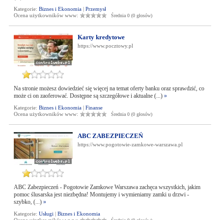
Kategorie:
Biznes i Ekonomia
|
Przemysł
Ocena użytkowników www:
Średnia 0 (0 głosów)
Karty kredytowe
https://www.pocztowy.pl
Na stronie możesz dowiedzieć się więcej na temat oferty banku oraz sprawdzić, co
może ci on zaoferować. Dostępne są szczegółowe i aktualne (...)
»
Kategorie:
Biznes i Ekonomia
|
Finanse
Ocena użytkowników www:
Średnia 0 (0 głosów)
ABC ZABEZPIECZEŃ
https://www.pogotowie-zamkowe-warszawa.pl
ABC Zabezpieczeń - Pogotowie Zamkowe Warszawa zachęca wszystkich, jakim
pomoc ślusarska jest niezbędna! Montujemy i wymieniamy zamki u drzwi -
szybko, (...)
»
Kategorie:
Usługi
|
Biznes i Ekonomia