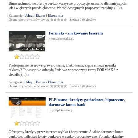
Biuro rachunkowe oferuje bardzo korzystne propozycje zarówno dla mniejszych,
jak i większych przedsiębiorstw. Wśród dostępnych propozycji znajdują (...)
»
Kategorie:
Usługi
|
Biznes i Ekonomia
Ocena użytkowników www:
Średnia 0 (0 głosów)
Formaks - znakowanie laserem
https://formaks.pl
Profesjonalne laserowe grawerowanie, znakowanie, cięcie a może nośniki
reklamy? To wszystko odnajdą Państwo w propozycji firmy FORMAKS z
siedzibą (...)
»
Kategorie:
Usługi
|
Biznes i Ekonomia
Ocena użytkowników www:
Średnia 0 (0 głosów)
PLFinanse- kredyty gotówkowe, hipoteczne,
darmowe konta bank
http://plfinanse.pl
Oferujemy kredyty przez internet szybko i bezpiecznie. A także darmowe konta
bankowe, najlepsze lokaty bankowe wysoko oprocentowane. Ponadto aktualny