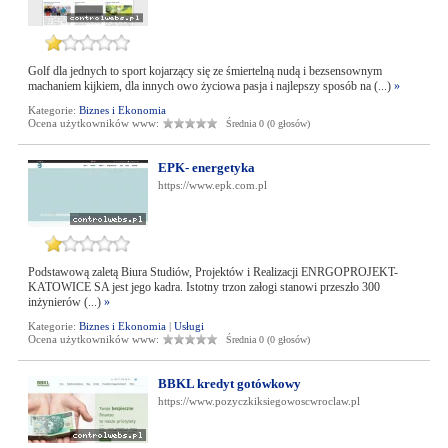
Golf dla jednych to sport kojarzący się ze śmiertelną nudą i bezsensownym
machaniem kijkiem, dla innych owo życiowa pasja i najlepszy sposób na (...)
»
Kategorie:
Biznes i Ekonomia
Ocena użytkowników www:
Średnia 0 (0 głosów)
EPK- energetyka
https://www.epk.com.pl
Podstawową zaletą Biura Studiów, Projektów i Realizacji ENRGOPROJEKT-
KATOWICE SA jest jego kadra. Istotny trzon załogi stanowi przeszło 300
inżynierów (...)
»
Kategorie:
Biznes i Ekonomia
|
Usługi
Ocena użytkowników www:
Średnia 0 (0 głosów)
BBKL kredyt gotówkowy
https://www.pozyczkiksiegowoscwroclaw.pl