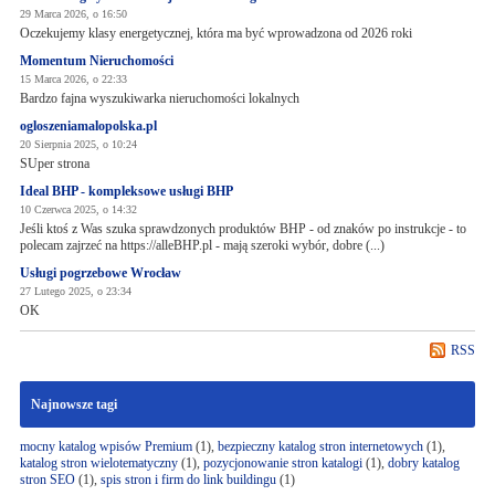
29 Marca 2026, o 16:50
Oczekujemy klasy energetycznej, która ma być wprowadzona od 2026 roki
Momentum Nieruchomości
15 Marca 2026, o 22:33
Bardzo fajna wyszukiwarka nieruchomości lokalnych
ogloszeniamalopolska.pl
20 Sierpnia 2025, o 10:24
SUper strona
Ideal BHP - kompleksowe usługi BHP
10 Czerwca 2025, o 14:32
Jeśli ktoś z Was szuka sprawdzonych produktów BHP - od znaków po instrukcje - to
polecam zajrzeć na https://alleBHP.pl - mają szeroki wybór, dobre (...)
Usługi pogrzebowe Wrocław
27 Lutego 2025, o 23:34
OK
RSS
Najnowsze tagi
mocny katalog wpisów Premium
(1),
bezpieczny katalog stron internetowych
(1),
katalog stron wielotematyczny
(1),
pozycjonowanie stron katalogi
(1),
dobry katalog
stron SEO
(1),
spis stron i firm do link buildingu
(1)