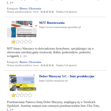
(...)
»
Kategorie:
Biznes i Ekonomia
Ocena użytkowników www:
Średnia 0 (0 głosów)
MJT Rusztowania
https://www.rusztowania-sprzedaz.pl
MJT firma z Warszawy to doświadczony dystrybutor, specjalizujący się w
oferowaniu szerokiej gamy rusztowań, drabin, podnośników, podestów,
wciągarek, (...)
»
Kategorie:
Biznes i Ekonomia
Ocena użytkowników www:
Średnia 0 (0 głosów)
Dobre Maszyny S.C. - linie produkcyjne
https://dobre-maszyny.eu
Przedstawiamy Państwu firmę Dobre Maszyny, znajdującą się w Strzelcach
Opolskich. Jesteśmy znanym oraz cenionym przedstawicielem firm: Flex-Trim,
(...)
»