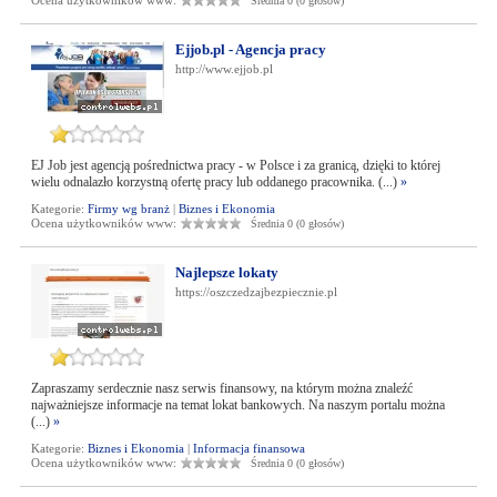
Ocena użytkowników www:
Średnia 0 (0 głosów)
Ejjob.pl - Agencja pracy
http://www.ejjob.pl
EJ Job jest agencją pośrednictwa pracy - w Polsce i za granicą, dzięki to której
wielu odnalazło korzystną ofertę pracy lub oddanego pracownika. (...)
»
Kategorie:
Firmy wg branż
|
Biznes i Ekonomia
Ocena użytkowników www:
Średnia 0 (0 głosów)
Najlepsze lokaty
https://oszczedzajbezpiecznie.pl
Zapraszamy serdecznie nasz serwis finansowy, na którym można znaleźć
najważniejsze informacje na temat lokat bankowych. Na naszym portalu można
(...)
»
Kategorie:
Biznes i Ekonomia
|
Informacja finansowa
Ocena użytkowników www:
Średnia 0 (0 głosów)