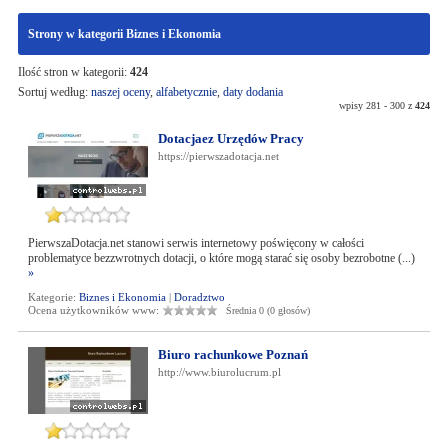
Strony w kategorii Biznes i Ekonomia
Ilość stron w kategorii:
424
Sortuj według:
naszej oceny
,
alfabetycznie
,
daty dodania
wpisy 281 - 300 z
424
Dotacjaez Urzędów Pracy
https://pierwszadotacja.net
PierwszaDotacja.net stanowi serwis internetowy poświęcony w całości
problematyce bezzwrotnych dotacji, o które mogą starać się osoby bezrobotne (...)
»
Kategorie:
Biznes i Ekonomia
|
Doradztwo
Ocena użytkowników www:
Średnia 0 (0 głosów)
Biuro rachunkowe Poznań
http://www.biurolucrum.pl