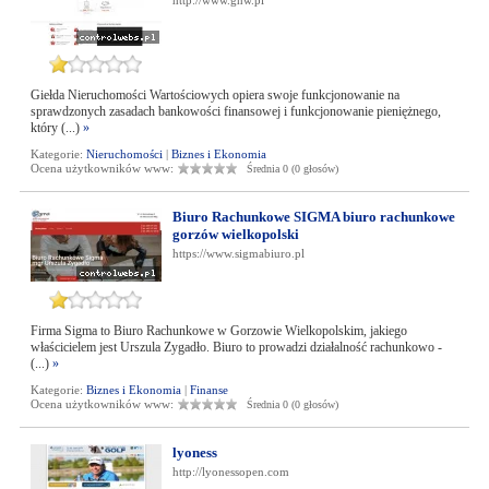
http://www.gnw.pl
Giełda Nieruchomości Wartościowych opiera swoje funkcjonowanie na
sprawdzonych zasadach bankowości finansowej i funkcjonowanie pieniężnego,
który (...)
»
Kategorie:
Nieruchomości
|
Biznes i Ekonomia
Ocena użytkowników www:
Średnia 0 (0 głosów)
Biuro Rachunkowe SIGMA biuro rachunkowe
gorzów wielkopolski
https://www.sigmabiuro.pl
Firma Sigma to Biuro Rachunkowe w Gorzowie Wielkopolskim, jakiego
właścicielem jest Urszula Zygadło. Biuro to prowadzi działalność rachunkowo -
(...)
»
Kategorie:
Biznes i Ekonomia
|
Finanse
Ocena użytkowników www:
Średnia 0 (0 głosów)
lyoness
http://lyonessopen.com