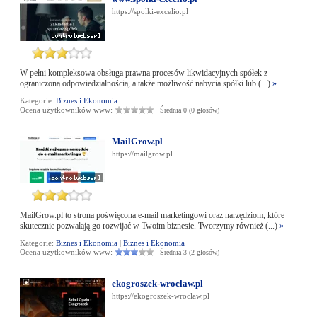
https://spolki-excelio.pl
W pełni kompleksowa obsługa prawna procesów likwidacyjnych spółek z
ograniczoną odpowiedzialnością, a także możliwość nabycia spółki lub (...)
»
Kategorie:
Biznes i Ekonomia
Ocena użytkowników www:
Średnia 0 (0 głosów)
MailGrow.pl
https://mailgrow.pl
MailGrow.pl to strona poświęcona e-mail marketingowi oraz narzędziom, które
skutecznie pozwalają go rozwijać w Twoim biznesie. Tworzymy również (...)
»
Kategorie:
Biznes i Ekonomia
|
Biznes i Ekonomia
Ocena użytkowników www:
Średnia 3 (2 głosów)
ekogroszek-wroclaw.pl
https://ekogroszek-wroclaw.pl