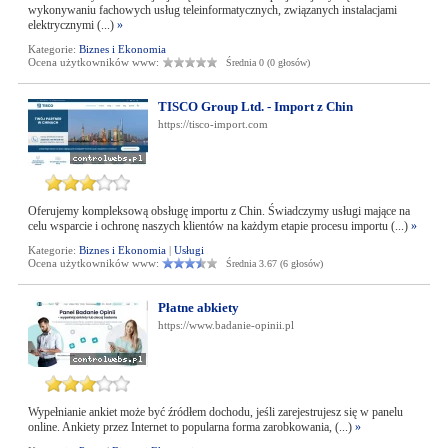
wykonywaniu fachowych usług teleinformatycznych, związanych instalacjami
elektrycznymi (...)
»
Kategorie:
Biznes i Ekonomia
Ocena użytkowników www:
Średnia 0 (0 głosów)
TISCO Group Ltd. - Import z Chin
https://tisco-import.com
Oferujemy kompleksową obsługę importu z Chin. Świadczymy usługi mające na
celu wsparcie i ochronę naszych klientów na każdym etapie procesu importu (...)
»
Kategorie:
Biznes i Ekonomia
|
Usługi
Ocena użytkowników www:
Średnia 3.67 (6 głosów)
Płatne abkiety
https://www.badanie-opinii.pl
Wypełnianie ankiet może być źródłem dochodu, jeśli zarejestrujesz się w panelu
online. Ankiety przez Internet to popularna forma zarobkowania, (...)
»