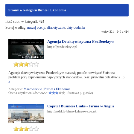
Strony w kategorii Biznes i Ekonomia
Ilość stron w kategorii:
424
Sortuj według:
naszej oceny
,
alfabetycznie
,
daty dodania
wpisy 221 - 240 z
424
Agencja Detektywistyczna ProDetektyw
https://prodetektyw.pl
Agencja detektywistyczna Prodetektyw stara się pomóc rozwiązać Państwa
problem przy zapewnieniu najwyższych standardów. Nasi prywatni detektywi (...)
»
Kategorie:
Mazowieckie
|
Biznes i Ekonomia
Ocena użytkowników www:
Średnia 3 (2 głosów)
Capital Business Links - Firma w Anglii
http://polskie-biuro-ksiegowe.co.uk