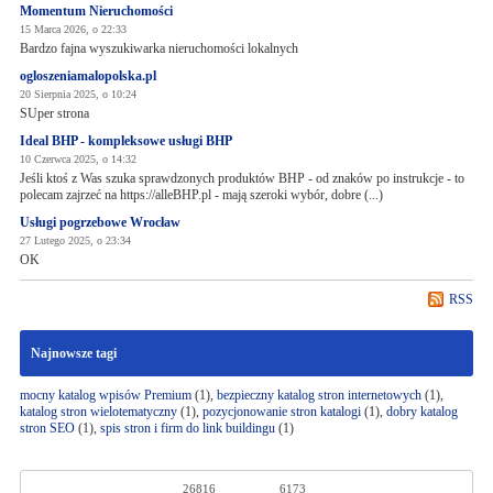
Momentum Nieruchomości
15 Marca 2026, o 22:33
Bardzo fajna wyszukiwarka nieruchomości lokalnych
ogloszeniamalopolska.pl
20 Sierpnia 2025, o 10:24
SUper strona
Ideal BHP - kompleksowe usługi BHP
10 Czerwca 2025, o 14:32
Jeśli ktoś z Was szuka sprawdzonych produktów BHP - od znaków po instrukcje - to
polecam zajrzeć na https://alleBHP.pl - mają szeroki wybór, dobre (...)
Usługi pogrzebowe Wrocław
27 Lutego 2025, o 23:34
OK
RSS
Najnowsze tagi
mocny katalog wpisów Premium
(1),
bezpieczny katalog stron internetowych
(1),
katalog stron wielotematyczny
(1),
pozycjonowanie stron katalogi
(1),
dobry katalog
stron SEO
(1),
spis stron i firm do link buildingu
(1)
26816
6173