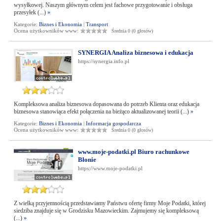
wysyłkowej. Naszym głównym celem jest fachowe przygotowanie i obsługa
przesyłek (...)
»
Kategorie:
Biznes i Ekonomia
|
Transport
Ocena użytkowników www:
Średnia 0 (0 głosów)
SYNERGIA Analiza biznesowa i edukacja
https://synergia.info.pl
Kompleksowa analiza biznesowa dopasowana do potrzeb Klienta oraz edukacja
biznesowa stanowiąca efekt połączenia na bieżąco aktualizowanej teorii (...)
»
Kategorie:
Biznes i Ekonomia
|
Informacja gospodarcza
Ocena użytkowników www:
Średnia 0 (0 głosów)
www.moje-podatki.pl Biuro rachunkowe
Błonie
https://www.moje-podatki.pl
Z wielką przyjemnością przedstawiamy Państwu ofertę firmy Moje Podatki, której
siedziba znajduje się w Grodzisku Mazowieckim. Zajmujemy się kompleksową
(...)
»