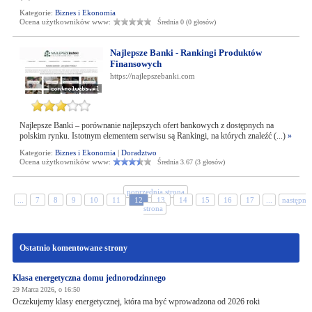
Kategorie:
Biznes i Ekonomia
Ocena użytkowników www:
Średnia 0 (0 głosów)
Najlepsze Banki - Rankingi Produktów
Finansowych
https://najlepszebanki.com
Najlepsze Banki – porównanie najlepszych ofert bankowych z dostępnych na
polskim rynku. Istotnym elementem serwisu są Rankingi, na których znaleźć (...)
»
Kategorie:
Biznes i Ekonomia
|
Doradztwo
Ocena użytkowników www:
Średnia 3.67 (3 głosów)
poprzednia strona
...
7
8
9
10
11
12
13
14
15
16
17
...
następna
strona
Ostatnio komentowane strony
Klasa energetyczna domu jednorodzinnego
29 Marca 2026, o 16:50
Oczekujemy klasy energetycznej, która ma być wprowadzona od 2026 roki