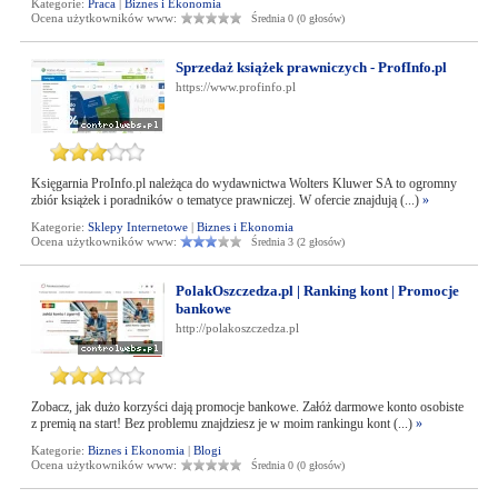
Kategorie:
Praca
|
Biznes i Ekonomia
Ocena użytkowników www:
Średnia 0 (0 głosów)
Sprzedaż książek prawniczych - ProfInfo.pl
https://www.profinfo.pl
Księgarnia ProInfo.pl należąca do wydawnictwa Wolters Kluwer SA to ogromny
zbiór książek i poradników o tematyce prawniczej. W ofercie znajdują (...)
»
Kategorie:
Sklepy Internetowe
|
Biznes i Ekonomia
Ocena użytkowników www:
Średnia 3 (2 głosów)
PolakOszczedza.pl | Ranking kont | Promocje
bankowe
http://polakoszczedza.pl
Zobacz, jak dużo korzyści dają promocje bankowe. Załóż darmowe konto osobiste
z premią na start! Bez problemu znajdziesz je w moim rankingu kont (...)
»
Kategorie:
Biznes i Ekonomia
|
Blogi
Ocena użytkowników www:
Średnia 0 (0 głosów)