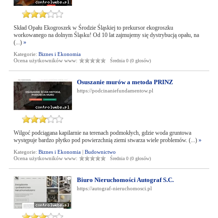
Skład Opału Ekogroszek w Środzie Śląskiej to prekursor ekogroszku
workowanego na dolnym Śląsku! Od 10 lat zajmujemy się dystrybucją opału, na
(...)
»
Kategorie:
Biznes i Ekonomia
Ocena użytkowników www:
Średnia 0 (0 głosów)
Osuszanie murów a metoda PRINZ
https://podcinaniefundamentow.pl
Wilgoć podciągana kapilarnie na terenach podmokłych, gdzie woda gruntowa
występuje bardzo płytko pod powierzchnią ziemi stwarza wiele problemów. (...)
»
Kategorie:
Biznes i Ekonomia
|
Budownictwo
Ocena użytkowników www:
Średnia 0 (0 głosów)
Biuro Nieruchomości Autograf S.C.
https://autograf-nieruchomosci.pl