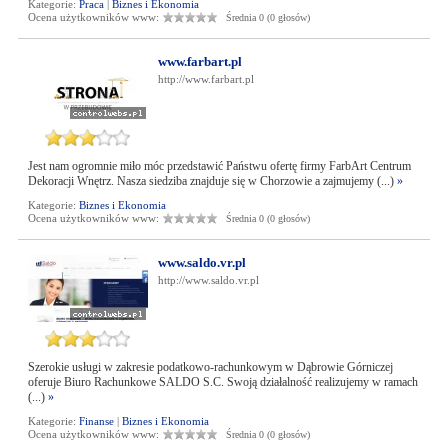
Kategorie:
Praca
|
Biznes i Ekonomia
Ocena użytkowników www:
Średnia 0 (0 głosów)
www.farbart.pl
http://www.farbart.pl
Jest nam ogromnie miło móc przedstawić Państwu ofertę firmy FarbArt Centrum
Dekoracji Wnętrz. Nasza siedziba znajduje się w Chorzowie a zajmujemy (...)
»
Kategorie:
Biznes i Ekonomia
Ocena użytkowników www:
Średnia 0 (0 głosów)
www.saldo.vr.pl
http://www.saldo.vr.pl
Szerokie usługi w zakresie podatkowo-rachunkowym w Dąbrowie Górniczej
oferuje Biuro Rachunkowe SALDO S.C. Swoją działalność realizujemy w ramach
(...)
»
Kategorie:
Finanse
|
Biznes i Ekonomia
Ocena użytkowników www:
Średnia 0 (0 głosów)