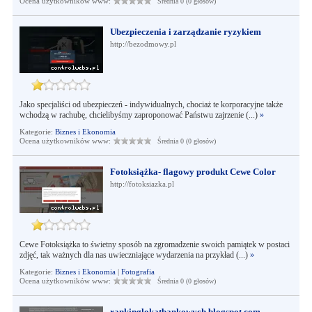
Ocena użytkowników www:
Średnia 0 (0 głosów)
Ubezpieczenia i zarządzanie ryzykiem
http://bezodmowy.pl
Jako specjaliści od ubezpieczeń - indywidualnych, chociaż te korporacyjne także
wchodzą w rachubę, chcielibyśmy zaproponować Państwu zajrzenie (...)
»
Kategorie:
Biznes i Ekonomia
Ocena użytkowników www:
Średnia 0 (0 głosów)
Fotoksiążka- flagowy produkt Cewe Color
http://fotoksiazka.pl
Cewe Fotoksiążka to świetny sposób na zgromadzenie swoich pamiątek w postaci
zdjęć, tak ważnych dla nas uwieczniające wydarzenia na przykład (...)
»
Kategorie:
Biznes i Ekonomia
|
Fotografia
Ocena użytkowników www:
Średnia 0 (0 głosów)
rankinglokatbankowych.blogspot.com -