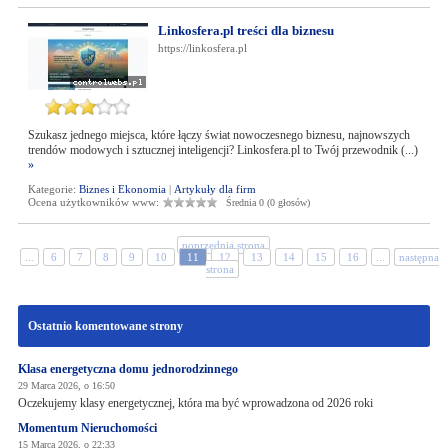
Linkosfera.pl treści dla biznesu
https://linkosfera.pl
Szukasz jednego miejsca, które łączy świat nowoczesnego biznesu, najnowszych
trendów modowych i sztucznej inteligencji? Linkosfera.pl to Twój przewodnik (...)
»
Kategorie:
Biznes i Ekonomia
|
Artykuły dla firm
Ocena użytkowników www:
Średnia 0 (0 głosów)
poprzednia strona
...
6
7
8
9
10
11
12
13
14
15
16
...
następna
strona
Ostatnio komentowane strony
Klasa energetyczna domu jednorodzinnego
29 Marca 2026, o 16:50
Oczekujemy klasy energetycznej, która ma być wprowadzona od 2026 roki
Momentum Nieruchomości
15 Marca 2026, o 22:33