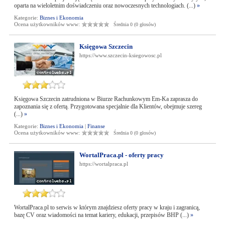
oparta na wieloletnim doświadczeniu oraz nowoczesnych technologiach. (...)
»
Kategorie:
Biznes i Ekonomia
Ocena użytkowników www:
Średnia 0 (0 głosów)
Księgowa Szczecin
https://www.szczecin-ksiegowosc.pl
Księgowa Szczecin zatrudniona w Biurze Rachunkowym Em-Ka zaprasza do
zapoznania się z ofertą. Przygotowana specjalnie dla Klientów, obejmuje szereg
(...)
»
Kategorie:
Biznes i Ekonomia
|
Finanse
Ocena użytkowników www:
Średnia 0 (0 głosów)
WortalPraca.pl - oferty pracy
https://wortalpraca.pl
WortalPraca.pl to serwis w którym znajdziesz oferty pracy w kraju i zagranicą,
bazę CV oraz wiadomości na temat kariery, edukacji, przepisów BHP (...)
»