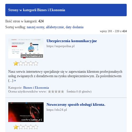
Strony w kategorii Biznes i Ekonomia
Ilość stron w kategorii:
424
Sortuj według:
naszej oceny
,
alfabetycznie
,
daty dodania
wpisy 201 - 220 z
424
Ubezpieczenia komunikacyjne
https://superpolisa.pl
Nasz serwis internetowy specjalizuje się w zapewnianiu klientom profesjonalnych
usług związanych z doradztwem na rynku ubezpieczeniowym. Za pośrednictwem
(...)
»
Kategorie:
Biznes i Ekonomia
Ocena użytkowników www:
Średnia 0 (0 głosów)
Nowoczesny sposób obsługi klienta.
https://elo24.pl