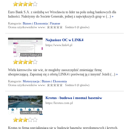
Euro Bank S.A. z siedzibą we Wrocławiu to lider na polu usług bankowych dla
ludności. Należymy do Societe Generale, jednej z największych grup w (...)
»
Kategorie:
Biznes i Ekonomia
|
Finanse
Ocena użytkowników www:
Średnia 0 (0 głosów)
Najtańsze OC w LINK4
https://www.link4.pl
Wielu kierowców nie wie, że mogłoby zaoszczędzić zmieniając firmę
ubezpieczającą. Zapoznaj się z ofertą LINK4 i porównaj ją z innymi! Jeżeli (...)
»
Kategorie:
Motoryzacja
|
Biznes i Ekonomia
Ocena użytkowników www:
Średnia 0 (0 głosów)
Krotus - budowa i montaż basenów
https://krotus.com.pl
Krotus to firma specjalizująca się w budowie basenów przydomowych i krytych,