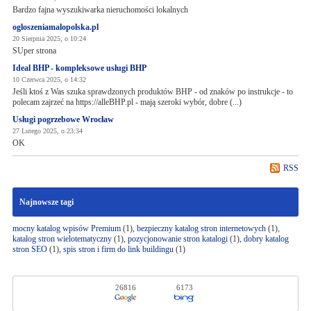
Bardzo fajna wyszukiwarka nieruchomości lokalnych
ogloszeniamalopolska.pl
20 Sierpnia 2025, o 10:24
SUper strona
Ideal BHP - kompleksowe usługi BHP
10 Czerwca 2025, o 14:32
Jeśli ktoś z Was szuka sprawdzonych produktów BHP - od znaków po instrukcje - to
polecam zajrzeć na https://alleBHP.pl - mają szeroki wybór, dobre (...)
Usługi pogrzebowe Wrocław
27 Lutego 2025, o 23:34
OK
RSS
Najnowsze tagi
mocny katalog wpisów Premium
(1),
bezpieczny katalog stron internetowych
(1),
katalog stron wielotematyczny
(1),
pozycjonowanie stron katalogi
(1),
dobry katalog
stron SEO
(1),
spis stron i firm do link buildingu
(1)
26816
6173