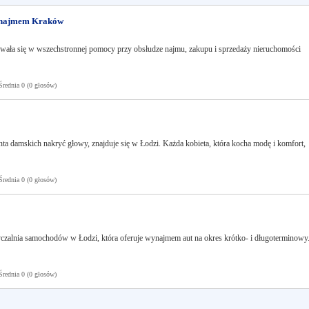
e najmem Kraków
zowała się w wszechstronnej pomocy przy obsłudze najmu, zakupu i sprzedaży nieruchomości
ednia 0 (0 głosów)
ta damskich nakryć głowy, znajduje się w Łodzi. Każda kobieta, która kocha modę i komfort,
ednia 0 (0 głosów)
czalnia samochodów w Łodzi, która oferuje wynajmem aut na okres krótko- i długoterminowy
ednia 0 (0 głosów)