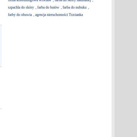
firma konsultingowa wrocław
,
farba do skóry naturalnej
,
szpachla do skóry
,
farba do butów
,
farba do nubuku
,
farby do obuwia
,
agencja nieruchomości Trzcianka