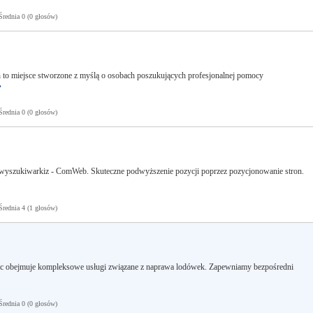
ednia 0 (0 głosów)
 to miejsce stworzone z myślą o osobach poszukujących profesjonalnej pomocy
»
ednia 0 (0 głosów)
d wyszukiwarkiz - ComWeb. Skuteczne podwyższenie pozycji poprzez pozycjonowanie stron.
ednia 4 (1 głosów)
rac obejmuje kompleksowe usługi związane z naprawa lodówek. Zapewniamy bezpośredni
ednia 0 (0 głosów)