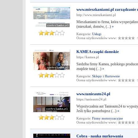
www.mieszkaniami.pl zarządzani
http://www.mieszkaniami.pl
Mieszkaniami to firma, która wyspecjali
(mieszkań, domów, (...)
»
Kategorie:
Usługi
Ocena użytkowników www:
Śr
KAMEA czapki damskie
https://kamea.pl
Siedziba firmy Kamea, polskiego producen
znajdzie tutaj (...)
»
Kategorie:
Sklepy i Hurtownie
Ocena użytkowników www:
Śr
www.tanieauto24.pl
https://tanieauto24.pl
Wypożyczalnia aut Tanieauto24 to wypoży
Jeśli tylko potrzebujesz (...)
»
Kategorie:
Firmy motoryzacyjne
Ocena użytkowników www:
Śr
Cobra - nauka nurkowania