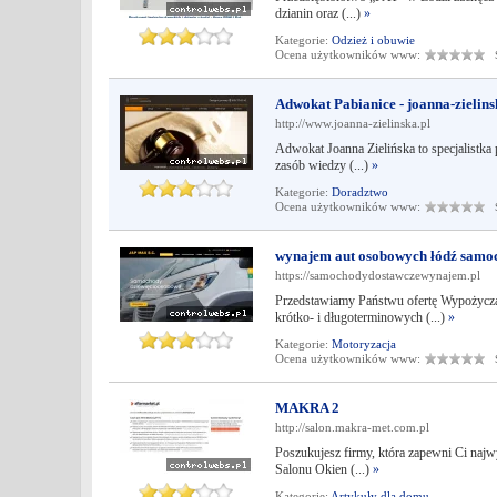
dzianin oraz (...)
»
Kategorie:
Odzież i obuwie
Ocena użytkowników www:
Śr
Adwokat Pabianice - joanna-zielins
http://www.joanna-zielinska.pl
Adwokat Joanna Zielińska to specjalistka 
zasób wiedzy (...)
»
Kategorie:
Doradztwo
Ocena użytkowników www:
Śr
wynajem aut osobowych łódź samo
https://samochodydostawczewynajem.pl
Przedstawiamy Państwu ofertę Wypożycza
krótko- i długoterminowych (...)
»
Kategorie:
Motoryzacja
Ocena użytkowników www:
Śr
MAKRA 2
http://salon.makra-met.com.pl
Poszukujesz firmy, która zapewni Ci najw
Salonu Okien (...)
»
Kategorie:
Artykuły dla domu