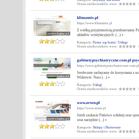
Ocena użytkowników www:
Śr
klimamix.pl
https://www.klimamix.pl
Z wielką przyjemnością przedstawiamy Pa
układów wentylacyjnych. (...)
»
Kategorie:
Firmy wg branż
|
Usługi
Ocena użytkowników www:
Śr
gabinetypsychiatryczne.com.pl psy
https://www.gabinetypsychiatryczne.com.p
Serdecznie zachęcamy do korzystania z us
Widzewie. Nasz (...)
»
Kategorie:
Usługi
Ocena użytkowników www:
Śr
www.arsen.pl
https://www.arsen.pl
Jeżeli szukacie Państwo solidnej oraz sp
oraz narzędzie (...)
»
Kategorie:
Sklepy i Hurtownie
Ocena użytkowników www:
Śr