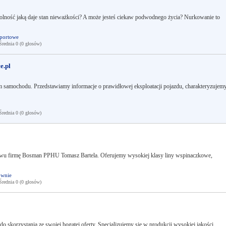
olność jaką daje stan nieważkości? A może jesteś ciekaw podwodnego życia? Nurkowanie to
portowe
ednia 0 (0 głosów)
e.pl
m samochodu. Przedstawiamy informacje o prawidłowej eksploatacji pojazdu, charakteryzujem
ednia 0 (0 głosów)
twu firmę Bosman PPHU Tomasz Bartela. Oferujemy wysokiej klasy liny wspinaczkowe,
ownie
ednia 0 (0 głosów)
 skorzystania ze swojej bogatej oferty. Specjalizujemy się w produkcji wysokiej jakości