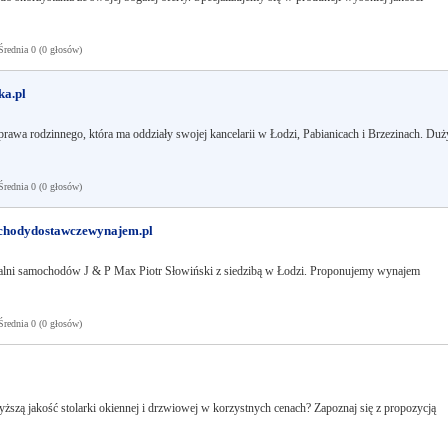
ednia 0 (0 głosów)
ka.pl
prawa rodzinnego, która ma oddziały swojej kancelarii w Łodzi, Pabianicach i Brzezinach. Duż
ednia 0 (0 głosów)
chodydostawczewynajem.pl
lni samochodów J & P Max Piotr Słowiński z siedzibą w Łodzi. Proponujemy wynajem
ednia 0 (0 głosów)
yższą jakość stolarki okiennej i drzwiowej w korzystnych cenach? Zapoznaj się z propozycją