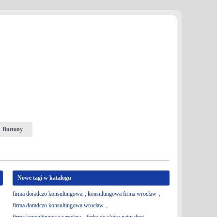
Buttony
Nowe tagi w katalogu
firma doradczo konsultingowa
,
konsultingowa firma wrocław
,
firma doradczo konsultingowa wrocław
,