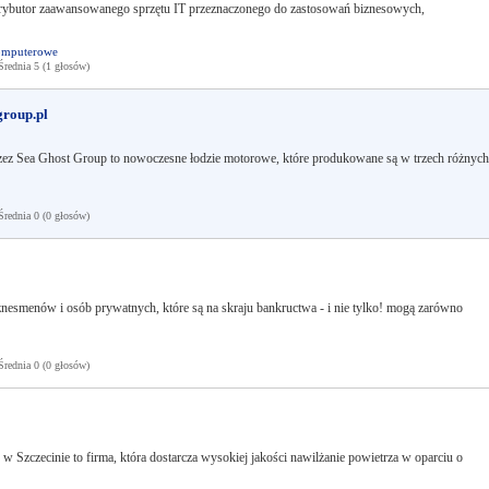
strybutor zaawansowanego sprzętu IT przeznaczonego do zastosowań biznesowych,
omputerowe
ednia 5 (1 głosów)
group.pl
rzez Sea Ghost Group to nowoczesne łodzie motorowe, które produkowane są w trzech różnych
ednia 0 (0 głosów)
iznesmenów i osób prywatnych, które są na skraju bankructwa - i nie tylko! mogą zarówno
ednia 0 (0 głosów)
zczecinie to firma, która dostarcza wysokiej jakości nawilżanie powietrza w oparciu o