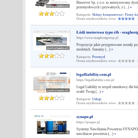
Bizserver Sp. z o.o. to autoryzowany dy
przemysłowych i prywatnych, z (...)
»
Kategorie:
Sklepy komputerowe
|
Firmy k
Ocena użytkowników www:
Śr
Łódź motorowa typu rib - seaghost
https://www.seaghostgroup.pl
Propozycje jakie przygotowane zostały p
modelach. Staramy (...)
»
Kategorie:
Przemysł
Ocena użytkowników www:
Śr
legalliability.com.pl
https://legalliability.com.pl
Legal Liability to zespół ratunkowy dla b
ocalić Twoją (...)
»
Kategorie:
Usługi
Ocena użytkowników www:
Śr
synapo.pl
https://synapo.pl
Systemy Nawilżania Powietrza SYNAPO w S
nawilżacze powietrza (...)
»