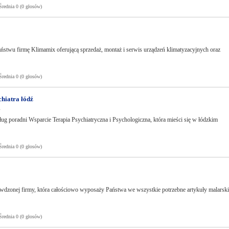
ednia 0 (0 głosów)
ństwu firmę Klimamix oferującą sprzedaż, montaż i serwis urządzeń klimatyzacyjnych oraz
ednia 0 (0 głosów)
chiatra łódź
l
ług poradni Wsparcie Terapia Psychiatryczna i Psychologiczna, która mieści się w łódzkim
ednia 0 (0 głosów)
rawdzonej firmy, która całościowo wyposaży Państwa we wszystkie potrzebne artykuły malarsk
ednia 0 (0 głosów)