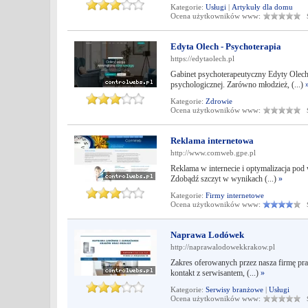
Kategorie:
Usługi
|
Artykuły dla domu
Ocena użytkowników www:
Śr
Edyta Olech - Psychoterapia
https://edytaolech.pl
Gabinet psychoterapeutyczny Edyty Olech
psychologicznej. Zarówno młodzież, (...)
Kategorie:
Zdrowie
Ocena użytkowników www:
Śr
Reklama internetowa
http://www.comweb.gpe.pl
Reklama w internecie i optymalizacja po
Zdobądź szczyt w wynikach (...)
»
Kategorie:
Firmy internetowe
Ocena użytkowników www:
Śr
Naprawa Lodówek
http://naprawalodowekkrakow.pl
Zakres oferowanych przez nasza firmę p
kontakt z serwisantem, (...)
»
Kategorie:
Serwisy branżowe
|
Usługi
Ocena użytkowników www:
Śr