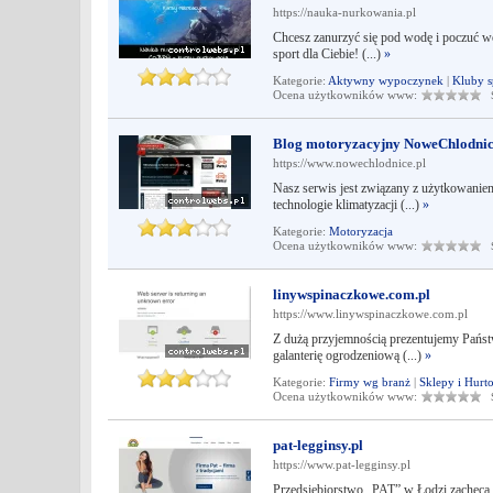
https://nauka-nurkowania.pl
Chcesz zanurzyć się pod wodę i poczuć w
sport dla Ciebie! (...)
»
Kategorie:
Aktywny wypoczynek
|
Kluby s
Ocena użytkowników www:
Śr
Blog motoryzacyjny NoweChlodnic
https://www.nowechlodnice.pl
Nasz serwis jest związany z użytkowanie
technologie klimatyzacji (...)
»
Kategorie:
Motoryzacja
Ocena użytkowników www:
Śr
linywspinaczkowe.com.pl
https://www.linywspinaczkowe.com.pl
Z dużą przyjemnością prezentujemy Pańs
galanterię ogrodzeniową (...)
»
Kategorie:
Firmy wg branż
|
Sklepy i Hurt
Ocena użytkowników www:
Śr
pat-legginsy.pl
https://www.pat-legginsy.pl
Przedsiębiorstwo „PAT” w Łodzi zachęca do