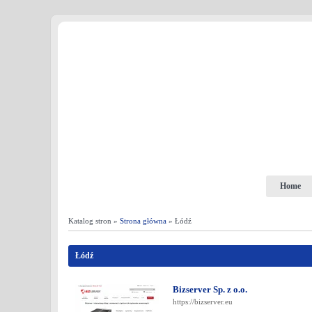
Home
Katalog stron »
Strona główna
» Łódź
Łódź
Bizserver Sp. z o.o.
https://bizserver.eu