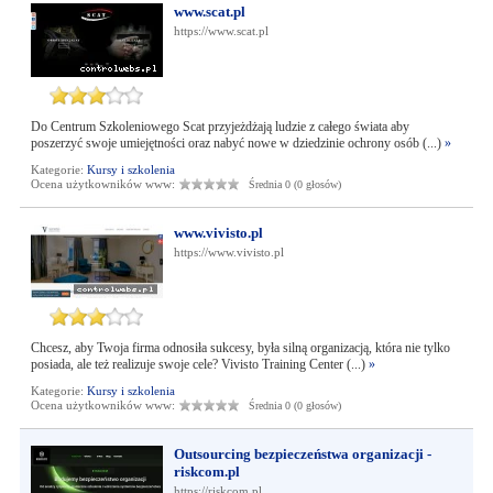
www.scat.pl
https://www.scat.pl
Do Centrum Szkoleniowego Scat przyjeżdżają ludzie z całego świata aby
poszerzyć swoje umiejętności oraz nabyć nowe w dziedzinie ochrony osób (...)
»
Kategorie:
Kursy i szkolenia
Ocena użytkowników www:
Średnia 0 (0 głosów)
www.vivisto.pl
https://www.vivisto.pl
Chcesz, aby Twoja firma odnosiła sukcesy, była silną organizacją, która nie tylko
posiada, ale też realizuje swoje cele? Vivisto Training Center (...)
»
Kategorie:
Kursy i szkolenia
Ocena użytkowników www:
Średnia 0 (0 głosów)
Outsourcing bezpieczeństwa organizacji -
riskcom.pl
https://riskcom.pl