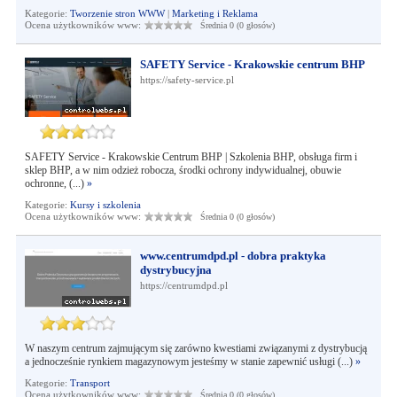
Kategorie:
Tworzenie stron WWW
|
Marketing i Reklama
Ocena użytkowników www:
Średnia 0 (0 głosów)
SAFETY Service - Krakowskie centrum BHP
https://safety-service.pl
SAFETY Service - Krakowskie Centrum BHP | Szkolenia BHP, obsługa firm i
sklep BHP, a w nim odzież robocza, środki ochrony indywidualnej, obuwie
ochronne, (...)
»
Kategorie:
Kursy i szkolenia
Ocena użytkowników www:
Średnia 0 (0 głosów)
www.centrumdpd.pl - dobra praktyka
dystrybucyjna
https://centrumdpd.pl
W naszym centrum zajmującym się zarówno kwestiami związanymi z dystrybucją
a jednocześnie rynkiem magazynowym jesteśmy w stanie zapewnić usługi (...)
»
Kategorie:
Transport
Ocena użytkowników www:
Średnia 0 (0 głosów)