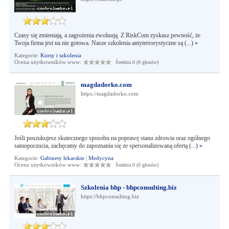
Czasy się zmieniają, a zagrożenia ewoluują. Z RiskCom zyskasz pewność, że
Twoja firma jest na nie gotowa. Nasze szkolenia antyterrorystyczne są (...)
»
Kategorie:
Kursy i szkolenia
Ocena użytkowników www:
Średnia 0 (0 głosów)
magdadorko.com
https://magdadorko.com
Jeśli poszukujesz skutecznego sposobu na poprawę stanu zdrowia oraz ogólnego
samopoczucia, zachęcamy do zapoznania się ze spersonalizowaną ofertą (...)
»
Kategorie:
Gabinety lekarskie
|
Medycyna
Ocena użytkowników www:
Średnia 0 (0 głosów)
Szkolenia bhp - bhpconsulting.biz
https://bhpconsulting.biz