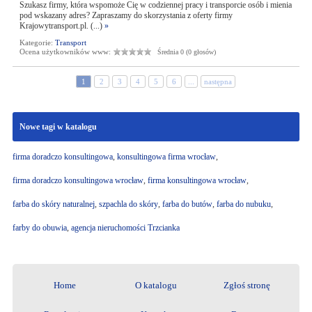
Szukasz firmy, która wspomoże Cię w codziennej pracy i transporcie osób i mienia
pod wskazany adres? Zapraszamy do skorzystania z oferty firmy
Krajowytransport.pl. (...)
»
Kategorie:
Transport
Ocena użytkowników www:
Średnia 0 (0 głosów)
1
2
3
4
5
6
...
następna
Nowe tagi w katalogu
firma doradczo konsultingowa
,
konsultingowa firma wrocław
,
firma doradczo konsultingowa wrocław
,
firma konsultingowa wrocław
,
farba do skóry naturalnej
,
szpachla do skóry
,
farba do butów
,
farba do nubuku
,
farby do obuwia
,
agencja nieruchomości Trzcianka
Home
O katalogu
Zgłoś stronę