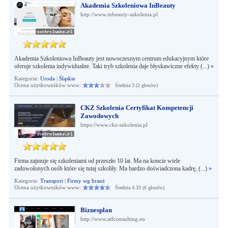
Akademia Szkoleniowa InBeauty
http://www.inbeauty-szkolenia.pl
Akademia Szkoleniowa InBeauty jest nowoczesnym centrum edukacyjnym które
oferuje szkolenia indywidualne. Taki tryb szkolenia daje błyskawiczne efekty (...)
»
Kategorie:
Uroda
|
Śląskie
Ocena użytkowników www:
Średnia 3 (2 głosów)
CKZ Szkolenia Certyfikat Kompetencji
Zawodowych
https://www.ckz-szkolenia.pl
Firma zajmuje się szkoleniami od przeszło 10 lat. Ma na koncie wiele
zadowolonych osób które się tutaj szkoliły. Ma bardzo doświadczona kadrę, (...)
»
Kategorie:
Transport
|
Firmy wg branż
Ocena użytkowników www:
Średnia 4.33 (6 głosów)
Biznesplan
http://www.atfconsulting.eu