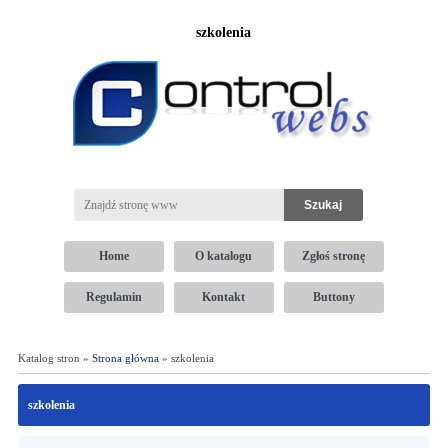
szkolenia
Home
O katalogu
Zgłoś stronę
Regulamin
Kontakt
Buttony
Katalog stron »
Strona główna
» szkolenia
szkolenia