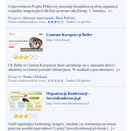
Grupa eventowa Projekt Efektywny prezentuje kompleksową ofertę organizacji
wyjazdów integracyjnych dla firm na terenie całej Europy. 1. Szeroko (...)
»
Kategorie:
Aktywny wypoczynek
|
Biura Podróży
Ocena użytkowników www:
Średnia 3 (2 głosów)
Centrum Korepetycji Belfer
https://ckbelfer.pl
CK Belfer to Centrum Korepetycji, które specjalizuje się w nauczaniu dzieci i
młodzieży na różnym poziomie edukacyjnym. W rezultacie z powodzeniem (...)
»
Kategorie:
Nauka i Edukacja
Ocena użytkowników www:
Średnia 0 (0 głosów)
Organizacja Konferencji -
SerwisKonferencji.pl
http://www.serwiskonferencji.pl
Jeżeli organizujesz konferencję, kongres, szkolenie czy seminarium stworzony
przez nas produkt może ułatwić Ci pracę! SerwisKonferencji.pl oferuje (...)
»