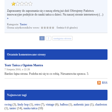
Zapraszamy do zapoznania się z naszą ofertą już dziś Oferujemy Państwu
innowacyjne podejście do nauki tańca u dzieci. Na naszej stronie internetowej (...)
»
Kategorie:
Taniec
Ocena użytkowników www:
Średnia 0 (0 głosów)
1
2
następna strona
Ostatnio komentowane strony
Teatr Tańca z Ogniem Mantra
7 Sierpnia 2010, o 22:28
Bardzo fajna strona. Podoba mi się to co robią. Niesamowita sprawa. 5.
RSS
Najnowsze tagi
swing
(3),
lindy hop
(1),
retro
(7),
vintage
(6),
balboa
(1),
authentic jazz
(1),
charleston
(1),
taniec
(14),
nauka tańca
(10)