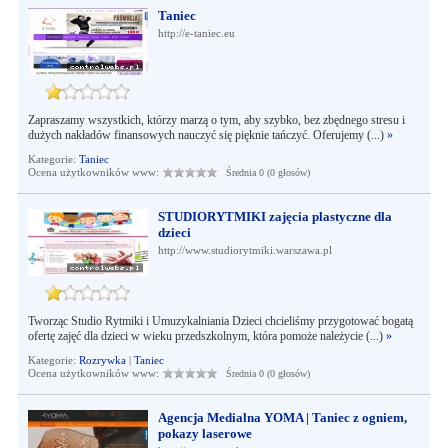
Taniec
http://e-taniec.eu
Zapraszamy wszystkich, którzy marzą o tym, aby szybko, bez zbędnego stresu i
dużych nakładów finansowych nauczyć się pięknie tańczyć. Oferujemy (...)
»
Kategorie:
Taniec
Ocena użytkowników www:
Średnia 0 (0 głosów)
STUDIORYTMIKI zajęcia plastyczne dla
dzieci
http://www.studiorytmiki.warszawa.pl
Tworząc Studio Rytmiki i Umuzykalniania Dzieci chcieliśmy przygotować bogatą
ofertę zajęć dla dzieci w wieku przedszkolnym, która pomoże należycie (...)
»
Kategorie:
Rozrywka
|
Taniec
Ocena użytkowników www:
Średnia 0 (0 głosów)
Agencja Medialna YOMA | Taniec z ogniem,
pokazy laserowe