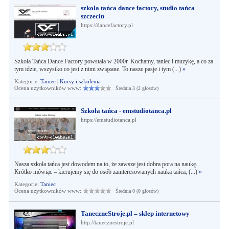
szkoła tańca dance factory, studio tańca
szczecin
https://dancefactory.pl
Szkoła Tańca Dance Factory powstała w 2000r. Kochamy, taniec i muzykę, a co za
tym idzie, wszystko co jest z nimi związane. To nasze pasje i tym (...)
»
Kategorie:
Taniec
|
Kursy i szkolenia
Ocena użytkowników www:
Średnia 3 (2 głosów)
Szkoła tańca - emstudiotanca.pl
https://emstudiotanca.pl
Nasza szkoła tańca jest dowodem na to, że zawsze jest dobra pora na naukę.
Krótko mówiąc – kierujemy się do osób zainteresowanych nauką tańca, (...)
»
Kategorie:
Taniec
Ocena użytkowników www:
Średnia 0 (0 głosów)
TaneczneStroje.pl – sklep internetowy
http://tanecznestroje.pl