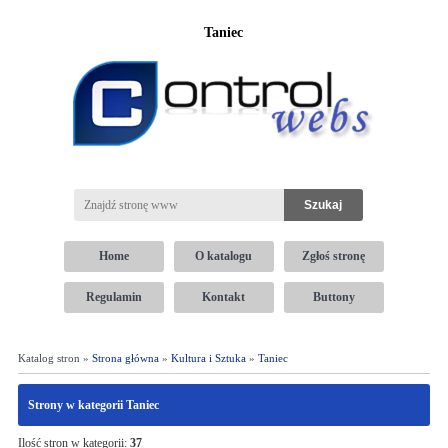
Taniec
Home
O katalogu
Zgłoś stronę
Regulamin
Kontakt
Buttony
Katalog stron »
Strona główna
»
Kultura i Sztuka
»
Taniec
Strony w kategorii Taniec
Ilość stron w kategorii:
37