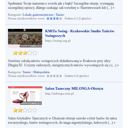
Spełniamy Twoje marzenia o weselu jak z bajki! Szczególne okazje, wymagają
szczególnej oprawy, dlatego szukając sali weselnej w Skierniewicach lub (...)
»
Kategorie:
Lokale gastronomiczne
|
Taniec
Ocena użytkowników www:
Średnia 4.2 (5 głosów)
KMiTa Swing - Krakowskie Studio Tańców
Swingowych
https://swing.org.pl
Jesteśmy szkołą tańców swingowych zlokalizowaną w Krakowie przy ulicy
Długiej 82. Uczymy radosnych, energetycznych tańców wywodzących się z (...)
»
Kategorie:
Taniec
|
Małopolskie
Ocena użytkowników www:
Średnia 0 (0 głosów)
Salon Taneczny MILONGA-Olsztyn
http://milonga.com.pl
Salon Artykułów Tanecznych w Olsztynie oferuje szeroki wybór butów do tańca
towarzyskiego, butów treningowych, do tanga argentyńskiego, ludowych (...)
»