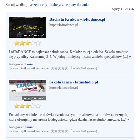
Sortuj według:
naszej oceny
,
alfabetycznie
,
daty dodania
wpisy 1 - 20 z
37
Bachata Kraków - loftodance.pl
https://loftodance.pl
LofToDANCE to najlepsza szkoła tańca. Kraków to jej siedziba. Szkoła znajduje
się przy ulicy Kamiennej 2-4. W jednym miejscy można znaleźć specjalistów (...)
»
Kategorie:
Taniec
Ocena użytkowników www:
Średnia 0 (0 głosów)
Szkoła tańca - latinstudio.pl
https://latinstudio.pl
Posiadamy wieloletnie doświadczenie na rynku realizowania kursów tanecznych,
które oferujemy na terenie Białegostoku, gdzie działa nasze studio taneczne. (...)
»
Kategorie:
Taniec
Ocena użytkowników www:
Średnia 0 (0 głosów)