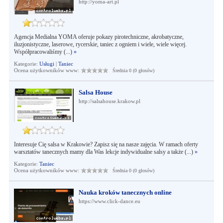
http://yoma-art.pl
Agencja Medialna YOMA oferuje pokazy pirotechniczne, akrobatyczne,
iluzjonistyczne, laserowe, rycerskie, taniec z ogniem i wiele, wiele więcej.
Współpracowaliśmy (...)
»
Kategorie:
Usługi
|
Taniec
Ocena użytkowników www:
Średnia 0 (0 głosów)
Salsa House
http://salsahouse.krakow.pl
Interesuje Cię salsa w Krakowie? Zapisz się na nasze zajęcia. W ramach oferty
warsztatów tanecznych mamy dla Was lekcje indywidualne salsy a także (...)
»
Kategorie:
Taniec
Ocena użytkowników www:
Średnia 0 (0 głosów)
Nauka kroków tanecznych online
https://www.click-dance.eu