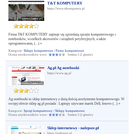
T&T KOMPUTERY
https://www.ttkomputery.pl
Firma T&T KOMPUTERY zajmuje się sprzedażą sprzętu komputerowego i
notebooków, wszelkich akcesoriów i urządzeń peryferyjnych, a także
oprogramowania, (...)
»
Kategorie:
Sklepy komputerowe
|
Firmy komputerowe
Ocena użytkowników www:
Średnia 3 (2 głosów)
Ag.pl Ag notebooki
https://www.ag.pl
Ag notebooki to sklep internetowy z dużą ilością asortymentu komputerowego. W
swojej ofercie sklep ag.pl posiada : Laptopy używane marek Dell, lenovo (...)
»
Kategorie:
Sprzęt komputerowy
|
Sklepy komputerowe
Ocena użytkowników www:
Średnia 3 (2 głosów)
Sklep internetowy - nalepsze.pl
https://nalepsze.pl