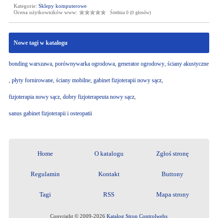
Kategorie:
Sklepy komputerowe
Ocena użytkowników www:
Średnia 0 (0 głosów)
Nowe tagi w katalogu
bonding warszawa
,
porównywarka ogrodowa
,
generator ogrodowy
,
ściany akustyczne
,
płyty fornirowane
,
ściany mobilne
,
gabinet fizjoterapii nowy sącz
,
fizjoterapia nowy sącz
,
dobry fizjoterapeuta nowy sącz
,
sanus gabinet fizjoterapii i osteopatii
Home
O katalogu
Zgłoś stronę
Regulamin
Kontakt
Buttony
Tagi
RSS
Mapa strony
Copyright © 2009-2026
Katalog Stron Controlwebs