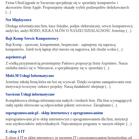
Firma UltraUpgrade ze Szczecina specjalizuje się w sprzedaży komputerów i
akcesoriów firmy Apple. Proponujemy okazały wybór podzespołów dedykowanych
(...)
Net Międzyrzecz
Obsługa informatyczna firm, kasy fiskalne, podpis elektroniczny, serwis komputerowy,
audyt kri, audyt RODO, KILKA SŁÓW O NASZEJ DZIAŁALNOŚC Jesteśmy (...)
Bajt Komp Serwis Komputerowy
Bajt Komp - sprawnie, kompetentnie, bezpiecznie - zajmujemy się naprawą
komputerów. Jeżeli twój laptop zbyt mocno się nagrzewa, lub chodzi wolno (...)
asprinters.pl
Z wielką przyjemnością prezentujemy Państwu propozycję firmy Asprinters. Nasza
siedziba mieści się w Warszawie, a specjalizujemy się w sprzedaży (...)
Mobi-M Usługi Informatyczne
Jesteśmy młodą firmą która nie boi się wyzwań. Dzięki swojemu zaangażowaniu oraz
motywacji tworzymy ciekawe projekty. Naszą działalność obejmuje (...)
Sawicom Usługi informatyczne
Kompleksowa obsługa informatyczna małych i średnich firm. Dla firm wymagających
stałej opieki oferowane są odpowiednie pakiety serwisowe. Zarządzanie (...)
eoprogramowanie.pl - sklep internetowy z oprogramowaniem
eoprogramowanie.pl to sklep internetowym z oprogramowaniem dla firm, instytucji
oraz użytkowników indywidualnych. Najważniejsze programy w naszym sklepie: (...)
E-shop 4 IT
E-shop 4 IT to sklep internetowy ze sprzętem IT i oprogramowaniem bezpośrednio od