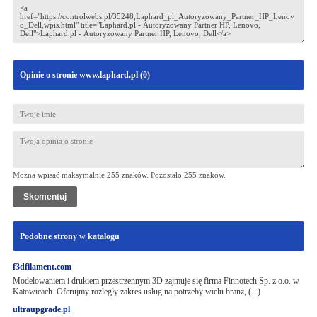
Opinie o stronie www.laphard.pl (
0
)
Można wpisać maksymalnie 255 znaków. Pozostało
255
znaków.
Podobne strony w katalogu
f3dfilament.com
Modelowaniem i drukiem przestrzennym 3D zajmuje się firma Finnotech Sp. z o.o. w
Katowicach. Oferujmy rozległy zakres usług na potrzeby wielu branż, (...)
ultraupgrade.pl