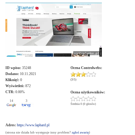
ID wpisu:
35248
Ocena
Controlwebs
:
Dodano:
10.11.2021
Kliknięć:
0
(
3
/
5
)
Wyświetleń:
872
CTR:
0.00%
Ocena użytkowników:
14
3
Średnia 0 (0 głosów)
Adres:
https://www.laphard.pl
(strona nie działa lub występuje inny problem?
zgłoś awarię
)