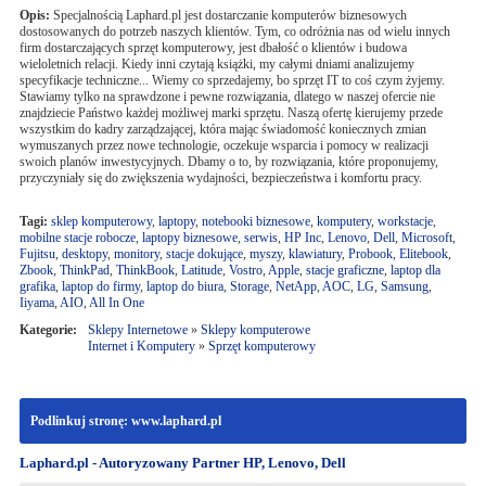
Opis:
Specjalnością Laphard.pl jest dostarczanie komputerów biznesowych
dostosowanych do potrzeb naszych klientów. Tym, co odróżnia nas od wielu innych
firm dostarczających sprzęt komputerowy, jest dbałość o klientów i budowa
wieloletnich relacji. Kiedy inni czytają książki, my całymi dniami analizujemy
specyfikacje techniczne... Wiemy co sprzedajemy, bo sprzęt IT to coś czym żyjemy.
Stawiamy tylko na sprawdzone i pewne rozwiązania, dlatego w naszej ofercie nie
znajdziecie Państwo każdej możliwej marki sprzętu. Naszą ofertę kierujemy przede
wszystkim do kadry zarządzającej, która mając świadomość koniecznych zmian
wymuszanych przez nowe technologie, oczekuje wsparcia i pomocy w realizacji
swoich planów inwestycyjnych. Dbamy o to, by rozwiązania, które proponujemy,
przyczyniały się do zwiększenia wydajności, bezpieczeństwa i komfortu pracy.
Tagi:
sklep komputerowy
,
laptopy
,
notebooki biznesowe
,
komputery
,
workstacje
,
mobilne stacje robocze
,
laptopy biznesowe
,
serwis
,
HP Inc
,
Lenovo
,
Dell
,
Microsoft
,
Fujitsu
,
desktopy
,
monitory
,
stacje dokujące
,
myszy
,
klawiatury
,
Probook
,
Elitebook
,
Zbook
,
ThinkPad
,
ThinkBook
,
Latitude
,
Vostro
,
Apple
,
stacje graficzne
,
laptop dla
grafika
,
laptop do firmy
,
laptop do biura
,
Storage
,
NetApp
,
AOC
,
LG
,
Samsung
,
Iiyama
,
AIO
,
All In One
Kategorie:
Sklepy Internetowe
»
Sklepy komputerowe
Internet i Komputery
»
Sprzęt komputerowy
Podlinkuj stronę: www.laphard.pl
Laphard.pl - Autoryzowany Partner HP, Lenovo, Dell