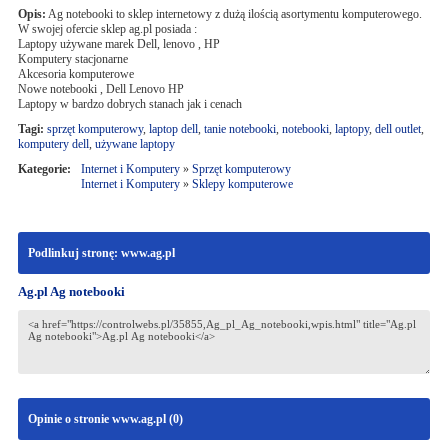
Opis:
Ag notebooki to sklep internetowy z dużą ilością asortymentu komputerowego.
W swojej ofercie sklep ag.pl posiada :
Laptopy używane marek Dell, lenovo , HP
Komputery stacjonarne
Akcesoria komputerowe
Nowe notebooki , Dell Lenovo HP
Laptopy w bardzo dobrych stanach jak i cenach
Tagi:
sprzęt komputerowy
,
laptop dell
,
tanie notebooki
,
notebooki
,
laptopy
,
dell outlet
,
komputery dell
,
używane laptopy
Kategorie:
Internet i Komputery
»
Sprzęt komputerowy
Internet i Komputery
»
Sklepy komputerowe
Podlinkuj stronę: www.ag.pl
Ag.pl Ag notebooki
Opinie o stronie www.ag.pl (
0
)