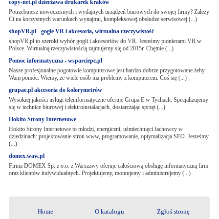
copy-net.pl dzierżawa drukarek kraków
Potrzebujesz nowoczesnych i wydajnych urządzeń biurowych do swojej firmy? Zależy
Ci na korzystnych warunkach wynajmu, kompleksowej obsłudze serwisowej (...)
shopVR.pl - gogle VR i akcesoria, wirtualna rzeczywistość
shopVR.pl to szeroki wybór gogli i akcesoriów do VR. Jesteśmy pionierami VR w
Polsce. Wirtualną rzeczywistością zajmujemy się od 2015r. Chętnie (...)
Pomoc informatyczna - wsparciepc.pl
Nasze profesjonalne pogotowie komputerowe jest bardzo dobrze przygotowane żeby
Wam pomóc. Wiemy, że wiele osób ma problemy z komputerem. Coś się (...)
grupae.pl akcesoria do kolorymetrów
Wysokiej jakości usługi teleinformatyczne oferuje Grupa E w Tychach. Specjalizujemy
się w technice biurowej i elektroinstalacjach, dostarczając sprzęt (...)
Hokito Strony Internetowe
Hokito Strony Internetowe to młodzi, energiczni, uśmiechnięci fachowcy w
dziedzinach: projektowanie stron www, programowanie, optymalizacja SEO. Jesteśmy
(...)
domex.waw.pl
Firma DOMEX Sp. z o.o. z Warszawy oferuje całościową obsługę informatyczną firm
oraz klientów indywidualnych. Projektujemy, montujemy i administrujemy (...)
Home
O katalogu
Zgłoś stronę