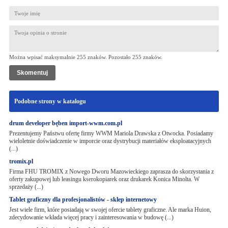
Można wpisać maksymalnie 255 znaków. Pozostało
255
znaków.
Podobne strony w katalogu
drum developer bęben import-wwm.com.pl
Prezentujemy Państwu ofertę firmy WWM Mariola Drawska z Otwocka. Posiadamy
wieloletnie doświadczenie w imporcie oraz dystrybucji materiałów eksploatacyjnych
(...)
tromix.pl
Firma FHU TROMIX z Nowego Dworu Mazowieckiego zaprasza do skorzystania z
oferty zakupowej lub leasingu kserokopiarek oraz drukarek Konica Minolta. W
sprzedaży (...)
Tablet graficzny dla profesjonalistów - sklep internetowy
Jest wiele firm, które posiadają w swojej ofercie tablety graficzne. Ale marka Huion,
zdecydowanie wkłada więcej pracy i zainteresowania w budowę (...)