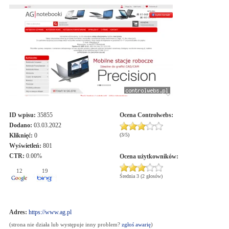
ID wpisu:
35855
Ocena
Controlwebs
:
Dodano:
03.03.2022
Kliknięć:
0
(
3
/
5
)
Wyświetleń:
801
CTR:
0.00%
Ocena użytkowników:
12
19
Średnia 3 (2 głosów)
Adres:
https://www.ag.pl
(strona nie działa lub występuje inny problem?
zgłoś awarię
)